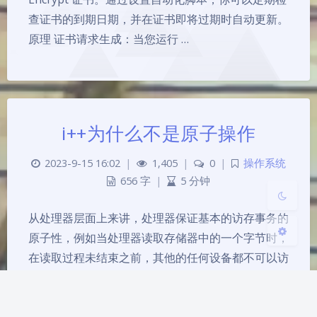
查证书的到期日期，并在证书即将过期时自动更新。
原理 证书请求生成：当您运行 …
暗黑模式
开启
关闭
i++为什么不是原子操作
Sans Serif
Serif
2023-9-15 16:02
|
1,405
|
0
|
操作系统
浅阴影
深阴影
656 字
|
5 分钟
关闭
日落
暗化
灰度
从处理器层面上来讲，处理器保证基本的访存事务的
原子性，例如当处理器读取存储器中的一个字节时，
在读取过程未结束之前，其他的任何设备都不可以访
问这个字节。这个保证对写入字节也成立。但是处理
器自动能做的保护也就仅仅如此了。 问题描述 以下