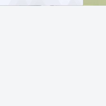
发送
(≧∇≦*)ゝ
(☆ω☆)