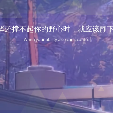
华还撑不起你的野心时，就应该静下
When your ability also can't control your goal, you sho