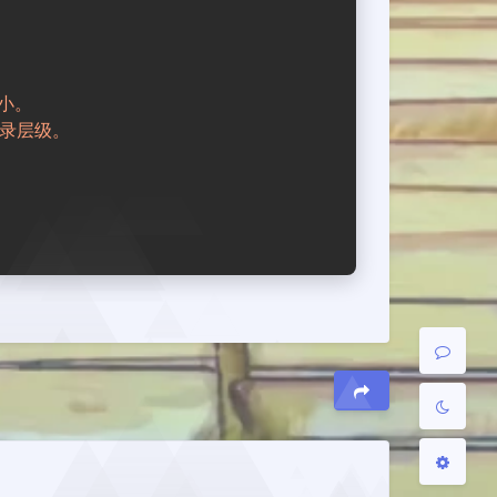
。
大小。
的目录层级。
暗黑模式
开启
关闭
Sans Serif
Serif
浅阴影
深阴影
关闭
日落
暗化
灰度