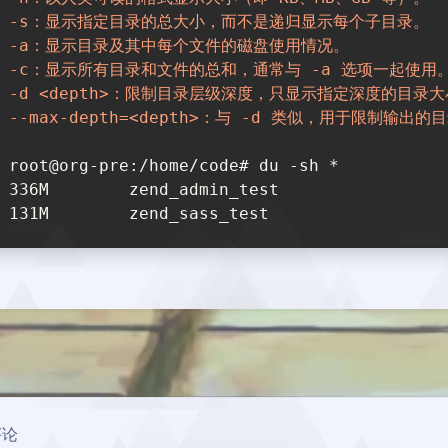
-s：显示指定目录的总大小，而不是递归显示每个子目录。
-a：显示目录及其中每个文件的磁盘使用情况。
-c：显示所有目录和文件的总和，通常与 -a 选项一起使用
-d <depth>：限制目录层级深度，只显示指定深度的目录
--max-depth=<depth>：与 -d 类似，用于限制输出
root@org-pre:/home/code# du -sh *
336M        zend_admin_test
131M        zend_sass_test
豆
评论