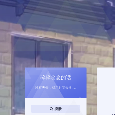
碎碎念念的话
没有天分，就用时间去换......
搜索