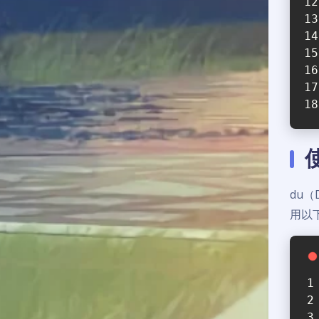
du
用以