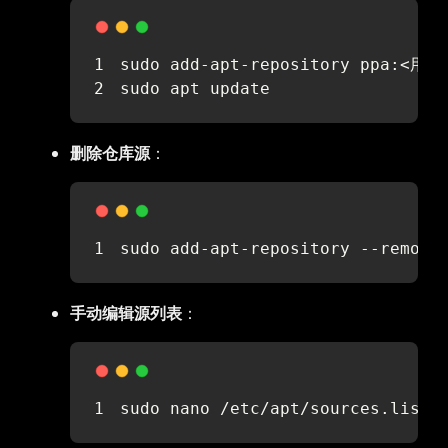
sudo add-apt-repository ppa:<用
sudo apt update
删除仓库源
：
sudo add-apt-repository --remov
手动编辑源列表
：
sudo nano /etc/apt/sources.list 