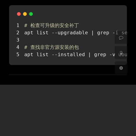
开启
关闭
# 检查可升级的安全补丁
Sans Serif
Serif
apt list --upgradable | grep -i secu
浅阴影
深阴影
# 查找非官方源安装的包
apt list --installed | grep -v ubunt
关闭
日落
暗化
灰度
五、注意事项与最佳实践
权限管理
：
始终使用
执行安装/卸载操作。
sudo
避免直接以 root 用户操作。
源配置原则
：