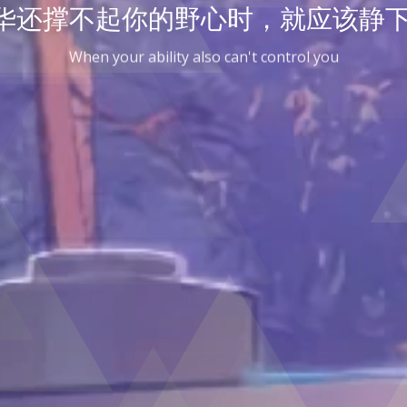
华还撑不起你的野心时，就应该静下
n your ability also can't control your goal, you should settl