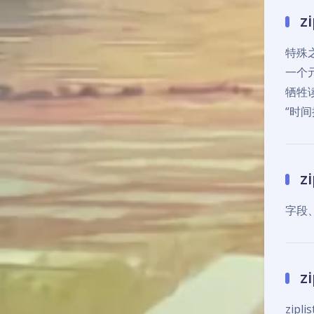
z
特殊之
一个
牺牲
“时间
z
字段、
z
zip