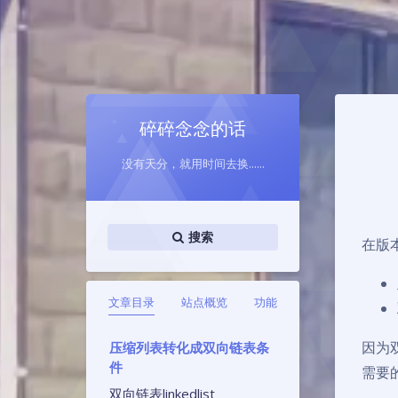
碎碎念念的话
没有天分，就用时间去换......
搜索
在版
文章目录
站点概览
功能
因为
压缩列表转化成双向链表条
件
需要
双向链表linkedlist