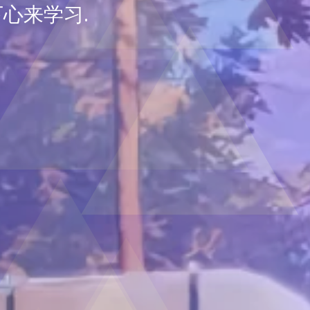
心来学习.
e do