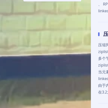
、 R
lin
压
压缩列
zip
多个节
zi
当元素
link
由于
在3.