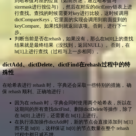
到哈希值对应的位置（如前所述，通过哈希值与
sizemask进行按位与），然后在对应的dictEntry链表上进
行查找。查找的时候需要对key进行比较，这时候调用
dictCompareKeys，它里面的实现会调用到前面提到的
keyCompare。如果找到就返回该项。否则，进行下一
步。
判断当前是否在rehash，如果没有，那么在ht[0]上的查找
结果就是最终结果（没找到，返回NULL）。否则，在
ht[1]上进行查找（过程与上一步相同）。
dictAdd、dictDelete、dictFind在rehash过程中的特
殊性
在哈希表进行 rehash 时， 字典还会采取一些特别的措施， 确
保 rehash 顺利、正确地进行：
因为在 rehash 时，字典会同时使用两个哈希表，所以在
这期间的所有查找dictFind、删除dictDelete等操作，除了
在 ht[0] 上进行，还需要在 ht[1] 上进行。
在执行添加操作dictAdd时，新的节点会直接添加到 ht[1]
而不是 ht[0] ，这样保证 ht[0] 的节点数量在整个 rehash
过程中都只减不增。