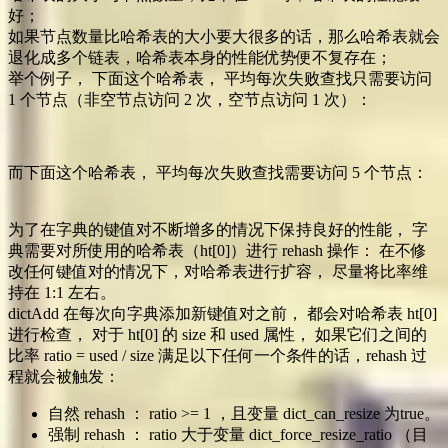
好；
如果节点数量比哈希表的大小要大很多的话，那么哈希表就会
退化成多个链表，哈希表本身的性能优势便不复存在；
举个例子， 下面这个哈希表， 平均每次失败查找只需要访问
1 个节点（非空节点访问 2 次，空节点访问 1 次）：
而下面这个哈希表， 平均每次失败查找需要访问 5 个节点：
为了在字典的键值对不断增多的情况下保持良好的性能， 字
典需要对所使用的哈希表（ht[0]）进行 rehash 操作： 在不修
改任何键值对的情况下，对哈希表进行扩容， 尽量将比率维
持在 1:1 左右。
dictAdd 在每次向字典添加新键值对之前， 都会对哈希表 ht[0]
进行检查， 对于 ht[0] 的 size 和 used 属性， 如果它们之间的
比率 ratio = used / size 满足以下任何一个条件的话，rehash 过
程就会被触发：
自然 rehash ： ratio >= 1 ，且变量 dict_can_resize 为true。
强制 rehash ： ratio 大于变量 dict_force_resize_ratio （目