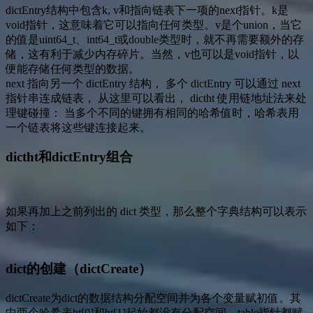
dictEntry结构中包含k, v和指向链表下一项的next指针。k是
void指针，这意味着它可以指向任何类型。v是个union，当它
的值是uint64_t、int64_t或double类型时，就不再需要额外的存
储，这有利于减少内存碎片。当然，v也可以是void指针，以
便能存储任何类型的数据。
next 指向另一个 dictEntry 结构， 多个 dictEntry 可以通过 next
指针串连成链表， 从这里可以看出， dictht 使用链地址法来处
理键碰撞： 当多个不同的键拥有相同的哈希值时，哈希表用
一个链表将这些键连接起来。
dictht和dictEntry组合
如果再加上之前列出的 dict 类型，那么整个字典结构可以表示
如下：
dict的创建（dictCreate）
dictCreate为dict的数据结构分配空间并为各个变量赋初值。其
中两个哈希表ht[0]和ht[1]起始都没有分配空间，table指针都赋