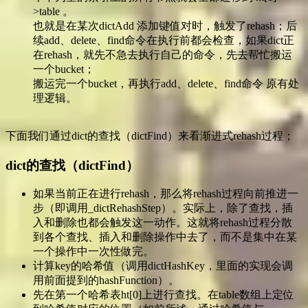
>table 。
也就是在某次dictAdd 添加键值对时，触发了rehash；后
续add、delete、find命令在执行前都会检查，如果dict正
在rehash，就先不急去执行自己的命令，先去帮忙搬运
一个bucket；
搬运完一个bucket，再执行add、delete、find命令 原有处
理逻辑。
下面我们通过dict的查找（dictFind）来看渐进式rehash过程；
dict的查找（dictFind）
如果当前正在进行rehash，那么将rehash过程向前推进一
步（即调用_dictRehashStep）。实际上，除了查找，插
入和删除也都会触发这一动作。这就将rehash过程分散
到各个查找、插入和删除操作中去了，而不是集中在某
一个操作中一次性做完。
计算key的哈希值（调用dictHashKey，里面的实现会调
用前面提到的hashFunction）。
先在第一个哈希表ht[0]上进行查找。在table数组上定位