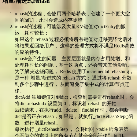
增量/渐进式rehash
rehash的过程，会使用两个哈希表，创建了一个更大空
间的ht[1]，此时会造成内存陡增；
rehash的过程，可能涉及大量KV键值对dictEntry的搬
运，耗时较长；
如果这个 rehash 过程必须将所有键值对迁移完毕之后才
将结果返回给用户， 这样的处理方式将不满足Redis高效
响应的特性。
rehash会产生的问题，主要层面就是内存占用陡增、和
处理耗时长的问题，基于这两点，还会带来其他影响。
为了解决这些问题， Redis 使用了incremental rehashing，
是一种 增量/渐进式的 rehash 方式： 通过将 rehash 分散
到多个步骤中进行， 从而避免了集中式的计算/节点迁
移。
dictAdd 添加键值对到dict，检查到需要进行rehash时，会
将dict.rehashidx 设置为 0 ，标识着 rehash 的开始；
后续请求，在执行add、delete、find操作时，都会判断
dict是否正在rehash，如果是，就执行_dictRehashStep()函
数，进行增量rehash。
每次执行 _dictRehashStep ， 会将ht[0]->table 哈希表第一
个不为空的索引上的所有节点就会全部迁移到 ht[1]-