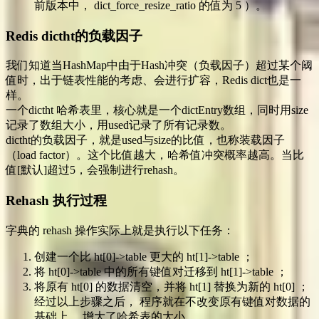
前版本中， dict_force_resize_ratio 的值为 5 ）。
Redis dictht的负载因子
我们知道当HashMap中由于Hash冲突（负载因子）超过某个阈
值时，出于链表性能的考虑、会进行扩容，Redis dict也是一
样。
一个dictht 哈希表里，核心就是一个dictEntry数组，同时用size
记录了数组大小，用used记录了所有记录数。
dictht的负载因子，就是used与size的比值，也称装载因子
（load factor）。这个比值越大，哈希值冲突概率越高。当比
值[默认]超过5，会强制进行rehash。
Rehash 执行过程
字典的 rehash 操作实际上就是执行以下任务：
创建一个比 ht[0]->table 更大的 ht[1]->table ；
将 ht[0]->table 中的所有键值对迁移到 ht[1]->table ；
将原有 ht[0] 的数据清空，并将 ht[1] 替换为新的 ht[0] ；
经过以上步骤之后， 程序就在不改变原有键值对数据的
基础上， 增大了哈希表的大小。