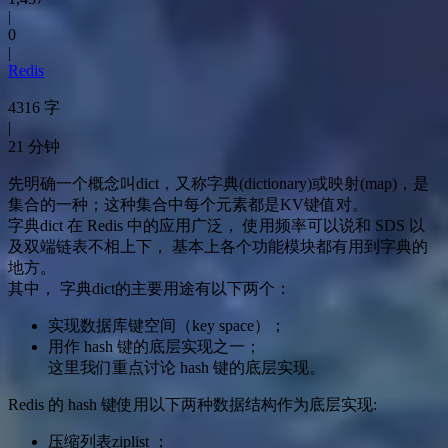
|
0
|
Redis
4316 字
|
21 分钟
先明确一个概念叫dict，又称字典(dictionary)或映射(map)，是
集合的一种；这种集合中每个元素都是KV键值对。
字典dict 在 Redis 中的应用广泛， 使用频率可以说和 SDS 以
及双端链表不相上下， 基本上各个功能模块都有用到字典的
地方。
其中， 字典dict的主要用途有以下两个：
实现数据库键空间（key space）；
用作 hash 键的底层实现之一；
这里我们重点讨论 hash 键的底层实现。
Redis 的 hash 键使用以下两种数据结构作为底层实现:
压缩列表ziplist ；