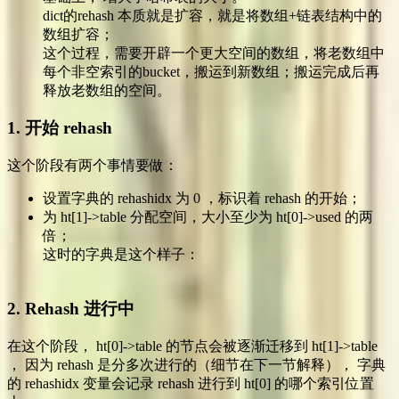
dict的rehash 本质就是扩容，就是将数组+链表结构中的
数组扩容；
这个过程，需要开辟一个更大空间的数组，将老数组中
每个非空索引的bucket，搬运到新数组；搬运完成后再
释放老数组的空间。
1. 开始 rehash
这个阶段有两个事情要做：
设置字典的 rehashidx 为 0 ，标识着 rehash 的开始；
为 ht[1]->table 分配空间，大小至少为 ht[0]->used 的两
倍；
这时的字典是这个样子：
2. Rehash 进行中
在这个阶段， ht[0]->table 的节点会被逐渐迁移到 ht[1]->table
， 因为 rehash 是分多次进行的（细节在下一节解释）， 字典
的 rehashidx 变量会记录 rehash 进行到 ht[0] 的哪个索引位置