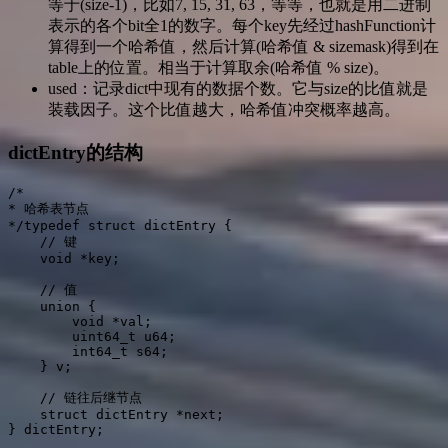
等于(size-1)，比如7, 15, 31, 63，等等，也就是用二进制
表示的各个bit全1的数字。每个key先经过hashFunction计
算得到一个哈希值，然后计算(哈希值 & sizemask)得到在
table上的位置。相当于计算取余(哈希值 % size)。
used：记录dict中现有的数据个数。它与size的比值就是
装载因子。这个比值越大，哈希值冲突概率越高。
dictEntry的结构
/*

* 哈希表节点

*/typedef struct dictEntry {

    // 键

    void *key;

    // 值

    union {

        void *val;

        uint64_t u64;

        int64_t s64;

    } v;

    // 链往后继节点

    struct dictEntry *next;

} dictEntry;