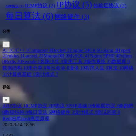
IP协议
(5)
ICMP协议
(2)
传输层协议
(2)
ARP协议
(1)
每日算法
(6)
网络硬件
(3)
分类
×
AI
1
C/C++
1
Composer
4
Docker
2
Engine
34
Git
6
Golang
4
Hyperf
2
Jenkins
1
Laravel
22
MongoDB
0
MySQL
41
Nginx
5
PHP
4
Python
0
Redis
20
Swoole
1
奔跑少年
3
常用工具
2
操作系统
35
数据库
0
数据结构
10
未分类
0
每日命令
8
漫谈
10
程序人生
0
算法
10
网络
31
计算机基础
1
设计模式
7
标签
×
ARP协议
1
ICMP协议
2
IP协议
5
PHP基础
0
传输层协议
2
奔跑吧
0
数据结构
0
每日算法
6
网络硬件
3
设计模式
0
面试问答
0
Redi哈希hash底层原理
2020-3-14 18:56
|
1,437