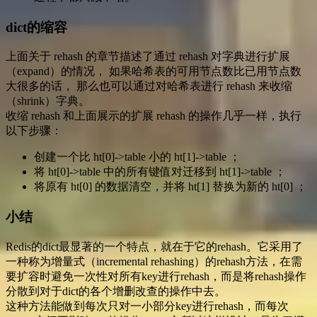
dict的缩容
上面关于 rehash 的章节描述了通过 rehash 对字典进行扩展
（expand）的情况， 如果哈希表的可用节点数比已用节点数
大很多的话， 那么也可以通过对哈希表进行 rehash 来收缩
（shrink）字典。
收缩 rehash 和上面展示的扩展 rehash 的操作几乎一样，执行
以下步骤：
创建一个比 ht[0]->table 小的 ht[1]->table ；
将 ht[0]->table 中的所有键值对迁移到 ht[1]->table ；
将原有 ht[0] 的数据清空，并将 ht[1] 替换为新的 ht[0] ；
小结
Redis的dict最显著的一个特点，就在于它的rehash。它采用了
一种称为增量式（incremental rehashing）的rehash方法，在需
要扩容时避免一次性对所有key进行rehash，而是将rehash操作
分散到对于dict的各个增删改查的操作中去。
这种方法能做到每次只对一小部分key进行rehash，而每次