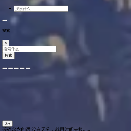
搜索
×
搜索
夜间模式
暗黑模式
Sans Serif
Serif
浅阴影
深阴影
关闭
日落
暗化
灰度
0%
碎碎念念的话
没有天分，就用时间去换......