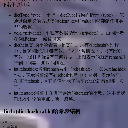
下若干项组成：
dictType *type;一个指向dictType结构的指针（type）。它
通过自定义的方式使得dict的key和value能够存储任何类
型的数据。
void *privdata;一个私有数据指针（privdata）。由调用者
在创建dict的时候传进来。
dictht ht[2];两个哈希表（ht[2]）。只有在rehash的过程
中，ht[0]和ht[1]才都有效。而在平常情况下，只有ht[0]
有效，ht[1]里面没有任何数据。上图表示的就是rehash进
行到中间某一步时的情况。
int rehashidx;当前rehash索引（rehashidx）。如果rehashidx
= -1，表示当前没有在rehash过程中；否则，表示当前正
在进行rehash，且它的值记录了当前rehash进行到哪一步
了。
int iterators;当前正在进行遍历的iterator的个数。这不是我
们现在讨论的重点，暂时忽略。
dictht(dict hash table)哈希表结构
/*

* 哈希表
