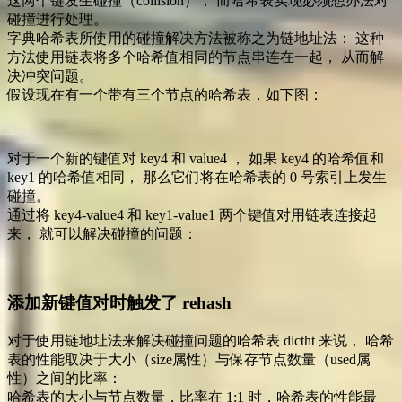
这两个键发生碰撞（collision）， 而哈希表实现必须想办法对
碰撞进行处理。
字典哈希表所使用的碰撞解决方法被称之为链地址法： 这种
方法使用链表将多个哈希值相同的节点串连在一起， 从而解
决冲突问题。
假设现在有一个带有三个节点的哈希表，如下图：
对于一个新的键值对 key4 和 value4 ， 如果 key4 的哈希值和
key1 的哈希值相同， 那么它们将在哈希表的 0 号索引上发生
碰撞。
通过将 key4-value4 和 key1-value1 两个键值对用链表连接起
来， 就可以解决碰撞的问题：
添加新键值对时触发了 rehash
对于使用链地址法来解决碰撞问题的哈希表 dictht 来说， 哈希
表的性能取决于大小（size属性）与保存节点数量（used属
性）之间的比率：
哈希表的大小与节点数量，比率在 1:1 时，哈希表的性能最