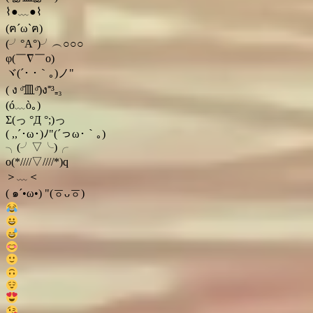
⌇●﹏●⌇
(ฅ´ω`ฅ)
(╯°A°)╯︵○○○
φ(￣∇￣o)
ヾ(´･ ･｀｡)ノ"
( ง ᵒ̌皿ᵒ̌)ง⁼³₌₃
(ó﹏ò｡)
Σ(っ °Д °;)っ
( ,,´･ω･)ﾉ"(´っω･｀｡)
╮(╯▽╰)╭
o(*////▽////*)q
＞﹏＜
( ๑´•ω•) "(ㆆᴗㆆ)