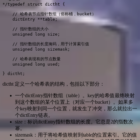
*/typedef struct dictht {

    // 哈希表节点指针数组（俗称桶，bucket）

    dictEntry **table;

    // 指针数组的大小

    unsigned long size;

    // 指针数组的长度掩码，用于计算索引值

    unsigned long sizemask;

    // 哈希表现有的节点数量

    unsigned long used;

} dictht;
dictht 定义一个哈希表的结构，包括以下部分：
一个dictEntry指针数组（table）。key的哈希值最终映射
到这个数组的某个位置上（对应一个bucket）。如果多
个key映射到同一个位置，就发生了冲突，那么就拉出一
个dictEntry链表。
size：标识dictEntry指针数组的长度。它总是2的指数次
幂。
sizemask：用于将哈希值映射到table的位置索引。它的值