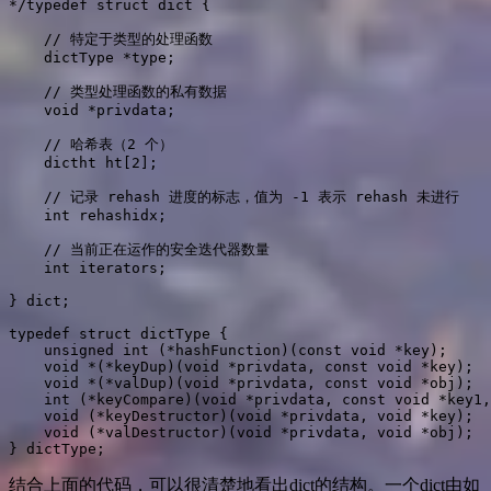
*/typedef struct dict {

    // 特定于类型的处理函数

    dictType *type;

    // 类型处理函数的私有数据

    void *privdata;

    // 哈希表（2 个）

    dictht ht[2];

    // 记录 rehash 进度的标志，值为 -1 表示 rehash 未进行

    int rehashidx;

    // 当前正在运作的安全迭代器数量

    int iterators;

} dict;

typedef struct dictType {

    unsigned int (*hashFunction)(const void *key);

    void *(*keyDup)(void *privdata, const void *key);

    void *(*valDup)(void *privdata, const void *obj);

    int (*keyCompare)(void *privdata, const void *key1,
    void (*keyDestructor)(void *privdata, void *key);

    void (*valDestructor)(void *privdata, void *obj);

} dictType;
结合上面的代码，可以很清楚地看出dict的结构。一个dict由如