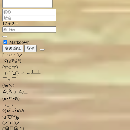
Markdown
发送
编辑
取消
|´・ω・)ノ
ヾ(≧∇≦*)ゝ
(☆ω☆)
（╯‵□′）╯︵┴─┴
￣﹃￣
(/ω＼)
∠( ᐛ 」∠)＿
(๑•̀ㅁ•́ฅ)
→_→
୧(๑•̀⌄•́๑)૭
٩(ˊᗜˋ*)و
(ノ°ο°)ノ
(´இ皿இ｀)