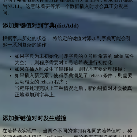
为NULL。这意味着要等第一个数据插入时才会真正分配空
间。
添加新键值对到字典(dictAdd)
根据字典所处的状态， 将给定的键值对添加到字典可能会引
起一系列复杂的操作：
如果字典为未初始化（即字典的 0 号哈希表的 table 属性
为空），则程序需要对 0 号哈希表进行初始化；
如果在插入时发生了键碰撞，则程序需要处理碰撞；
如果插入新元素，使得字典满足了 rehash 条件，则需要
启动相应的 rehash 程序；
当程序处理完以上三种情况之后，新的键值对才会被真
正地添加到字典上。
添加新键值对时发生碰撞
在哈希表实现中， 当两个不同的键拥有相同的哈希值时， 称