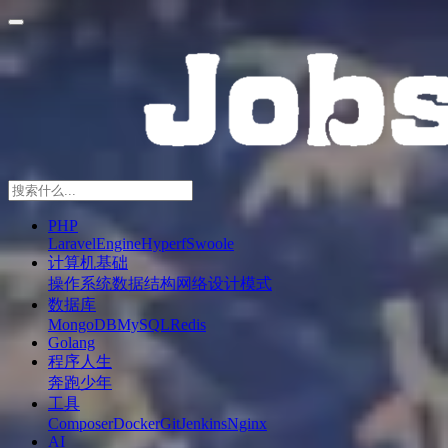
PHP
Laravel
Engine
Hyperf
Swoole
计算机基础
操作系统
数据结构
网络
设计模式
数据库
MongoDB
MySQL
Redis
Golang
程序人生
奔跑少年
工具
Composer
Docker
Git
Jenkins
Nginx
AI