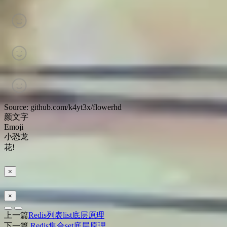
Source: github.com/k4yt3x/flowerhd
颜文字
Emoji
小恐龙
花!
×
×
上一篇
Redis列表list底层原理
下一篇
Redis集合set底层原理