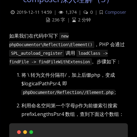
2019-12-11 14:59
|
1,374
|
0
|
Composer
236 字
|
2 分钟
如果我们在代码中写下
new
，PHP 会通过
phpDocumentor\Reflection\Element()
调用
SPL_autoload_register
loadClass ->
。步骤如下：
findFile -> findFileWithExtension
将 \ 转为文件分隔符/，加上后缀php，变成
$logicalPathPsr4, 即
;
phpDocumentor/Reflection//Element.php
利用命名空间第一个字母p作为前缀索引搜索
prefixLengthsPsr4 数组，查到下面这个数组：