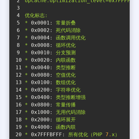
opcache.optimization_level=0x7FFFFFF
优化标志:
*
0x0001:
常量折叠
*
0x0002:
死代码消除
*
0x0004:
函数调用优化
*
0x0008:
循环优化
*
0x0010:
分支预测
*
0x0020:
内联函数
*
0x0040:
类型推断
*
0x0080:
空值优化
*
0x0100:
数组优化
*
0x0200:
字符串优化
*
0x0400:
类型推断增强
*
0x0800:
常量传播
*
0x1000:
无用代码消除
*
0x2000:
循环展开
*
0x4000:
函数内联
*
0x7FFFBFFF:
所有优化（PHP
7.
x）