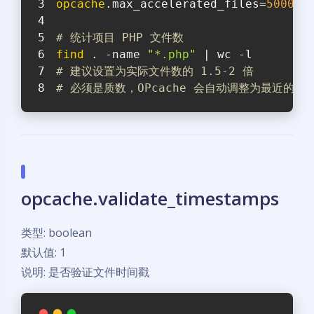
opcache
.max_accelerated_files=
50000
 
# 统计项目 PHP 文件数
find
 . -name 
"*.php"
 | wc -l
# 建议设置为实际文件数的 1.5-2 倍
# 必须是质数，OPcache 会自动调整为最近的质
opcache.validate_timestamps
类型: boolean
默认值: 1
说明: 是否验证文件时间戳