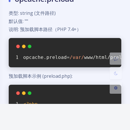
类型: string (文件路径)
默认值: ""
暗黑模式
说明: 预加载脚本路径（PHP 7.4+）
开启
关闭
Sans Serif
Serif
opcache.preload=
/var/
www/html/preloa
浅阴影
深阴影
预加载脚本示例 (preload.php):
关闭
日落
暗化
灰度
<?php
// 预加载常用类文件
if
 (function_exists(
'opcache_compile
$files
 = [