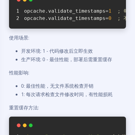
opcache.validate_timestamps
=
1
; 每
opcache.validate_timestamps
=
0
; 不
使用场景:
开发环境: 1 - 代码修改后立即生效
生产环境: 0 - 最佳性能，部署后需重置缓存
性能影响:
0: 最佳性能，无文件系统检查开销
1: 每次请求检查文件修改时间，有性能损耗
重置缓存方法: