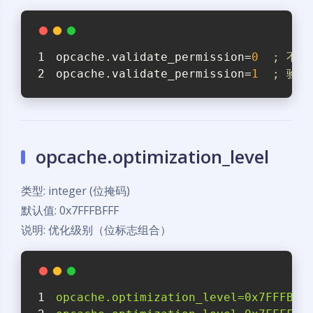
opcache.validate_permission
=
0
; 不
opcache.validate_permission
=
1
; 验证
opcache.optimization_level
类型: integer (位掩码)
默认值: 0x7FFFBFFF
说明: 优化级别（位标志组合）
opcache.optimization_level=0x7FFFBFF