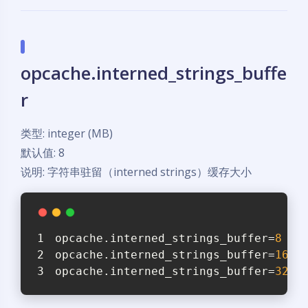
opcache.interned_strings_buffe
r
类型: integer (MB)
默认值: 8
说明: 字符串驻留（interned strings）缓存大小
opcache.interned_strings_buffer
=
8
opcache.interned_strings_buffer
=
16
opcache.interned_strings_buffer
=
32