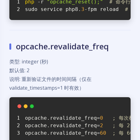
php
 -r 
"opcache_reset();"
# 命令行
sudo service php8.
3
-fpm reload  
# 重启
opcache.revalidate_freq
类型: integer (秒)
默认值: 2
说明: 重新验证文件的时间间隔（仅在
validate_timestamps=1 时有效）
opcache.revalidate_freq
=
0
; 每次都
opcache.revalidate_freq
=
2
; 每 2 
opcache.revalidate_freq
=
60
; 每 60