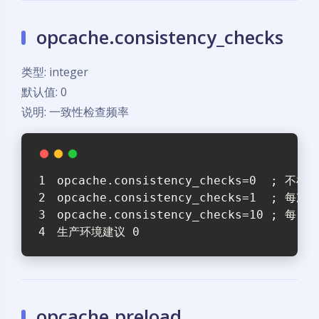
opcache.consistency_checks
类型: integer
默认值: 0
说明: 一致性检查频率
opcache.consistency_checks=0  ; 
opcache.consistency_checks=1  ; 每
opcache.consistency_checks=10 ; 每
生产环境建议 0
opcache.preload