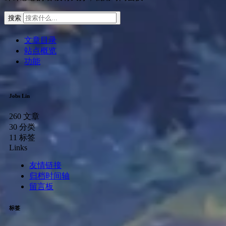
搜索
文章目录
站点概览
功能
Jobs Lin
260
文章
30
分类
11
标签
Links
友情链接
归档时间轴
留言板
标签