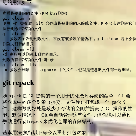
见的用法如下：
查看将要删除的文件（但不执行删除）

git clean -n

使用 -n 参数后，Git 会列出将被删除的未跟踪文件，但不会实际删除它
执行删除未跟踪的文件

git clean -f

-f 参数表示强制删除文件。在没有该参数的情况下，git clean 是不会
删除未跟踪的目录

git clean -fd

-d 参数可以删除未跟踪的目录。

删除所有未跟踪的文件和目录

git clean -fdx

-x 参数会删除 .gitignore 中的文件，也就是连忽略文件都一起删除。
git repack
git repack 是 Git 提供的一个用于优化仓库存储的命令。Git 会
将仓库中的多个对象（提交、文件等）打包成一个 .pack 文
件。这样做的好处是减少了存储的空间并提高了 Git 操作的性
能。默认情况下，Git 会自动管理这些文件，但你也可以通过
手动运行 git repack 来优化仓库的存储结构。
基本用法 执行以下命令以重新打包对象：