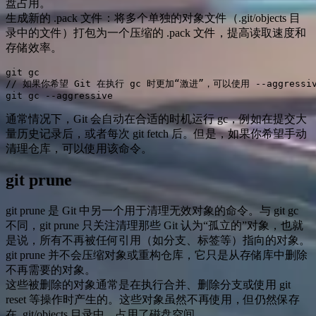
盘占用。
生成新的 .pack 文件：将多个单独的对象文件（.git/objects 目
录中的文件）打包为一个压缩的 .pack 文件，提高读取速度和
存储效率。
git gc

// 如果你希望 Git 在执行 gc 时更加“激进”，可以使用 --aggressiv
git gc --aggressive
通常情况下，Git 会自动在合适的时机运行 gc，例如在提交大
量历史记录后，或者每次 git fetch 后。但是，如果你希望手动
清理仓库，可以使用该命令。
git prune
git prune 是 Git 中另一个用于清理无效对象的命令。与 git gc
不同，git prune 只关注清理那些 Git 认为“孤立的”对象，也就
是说，所有不再被任何引用（如分支、标签等）指向的对象。
git prune 并不会压缩对象或重构仓库，它只是从存储库中删除
不再需要的对象。
这些被删除的对象通常是在执行合并、删除分支或使用 git
reset 等操作时产生的。这些对象虽然不再使用，但仍然保存
在 .git/objects 目录中，占用了磁盘空间。