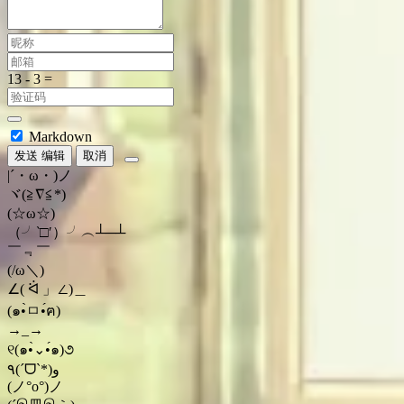
Markdown
发送
编辑
取消
|´・ω・)ノ
ヾ(≧∇≦*)ゝ
(☆ω☆)
（╯‵□′）╯︵┴─┴
￣﹃￣
(/ω＼)
∠( ᐛ 」∠)＿
(๑•̀ㅁ•́ฅ)
→_→
୧(๑•̀⌄•́๑)૭
٩(ˊᗜˋ*)و
(ノ°ο°)ノ