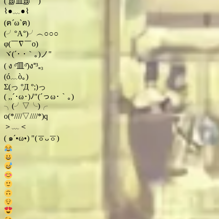
(´இ皿இ｀)
⌇●﹏●⌇
(ฅ´ω`ฅ)
(╯°A°)╯︵○○○
φ(￣∇￣o)
ヾ(´･ ･｀｡)ノ"
( ง ᵒ̌皿ᵒ̌)ง⁼³₌₃
(ó﹏ò｡)
Σ(っ °Д °;)っ
( ,,´･ω･)ﾉ"(´っω･｀｡)
╮(╯▽╰)╭
o(*////▽////*)q
＞﹏＜
( ๑´•ω•) "(ㆆᴗㆆ)