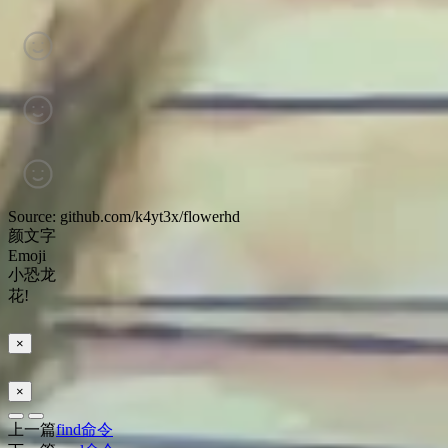
Source: github.com/k4yt3x/flowerhd
颜文字
Emoji
小恐龙
花!
×
×
上一篇
find命令