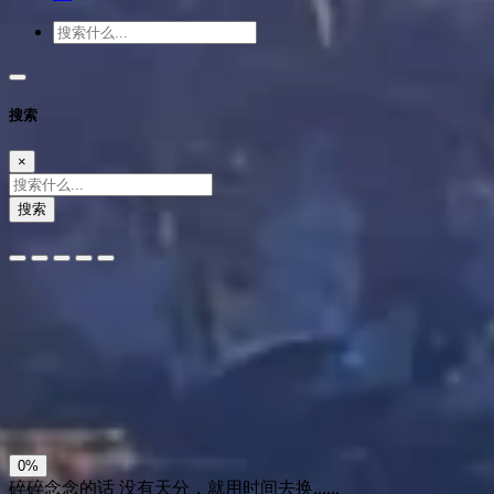
搜索
×
搜索
夜间模式
暗黑模式
Sans Serif
Serif
浅阴影
深阴影
关闭
日落
暗化
灰度
0%
碎碎念念的话
没有天分，就用时间去换......