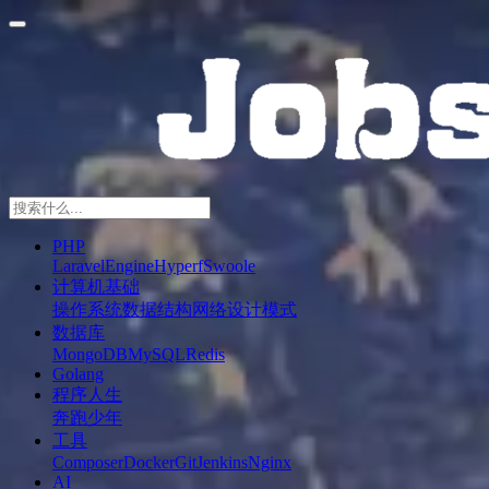
PHP
Laravel
Engine
Hyperf
Swoole
计算机基础
操作系统
数据结构
网络
设计模式
数据库
MongoDB
MySQL
Redis
Golang
程序人生
奔跑少年
工具
Composer
Docker
Git
Jenkins
Nginx
AI