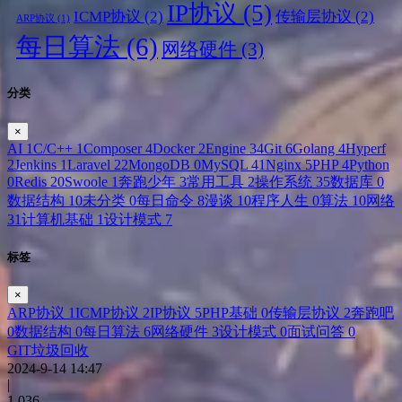
IP协议
(5)
ICMP协议
(2)
传输层协议
(2)
ARP协议
(1)
每日算法
(6)
网络硬件
(3)
分类
×
AI
1
C/C++
1
Composer
4
Docker
2
Engine
34
Git
6
Golang
4
Hyperf
2
Jenkins
1
Laravel
22
MongoDB
0
MySQL
41
Nginx
5
PHP
4
Python
0
Redis
20
Swoole
1
奔跑少年
3
常用工具
2
操作系统
35
数据库
0
数据结构
10
未分类
0
每日命令
8
漫谈
10
程序人生
0
算法
10
网络
31
计算机基础
1
设计模式
7
标签
×
ARP协议
1
ICMP协议
2
IP协议
5
PHP基础
0
传输层协议
2
奔跑吧
0
数据结构
0
每日算法
6
网络硬件
3
设计模式
0
面试问答
0
GIT垃圾回收
2024-9-14 14:47
|
1,036