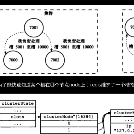
了能快速知道某个槽在哪个节点node上，redis维护了一个槽指派信息在c