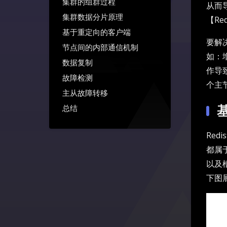
集群的组群过程
从而
集群数据分片原理
【Re
基于重定向的客户端
要解
节点间的内部通信机制
如：
数据复制
作导
故障检测
个主
主从故障转移
总结
Red
都属
以及
下图