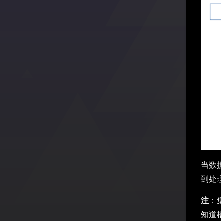
当数
到处
注
：
知道