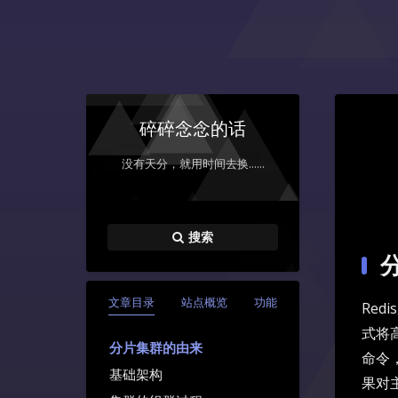
碎碎念念的话
没有天分，就用时间去换......
搜索
文章目录
站点概览
功能
Re
式将
分片集群的由来
命令
基础架构
果对