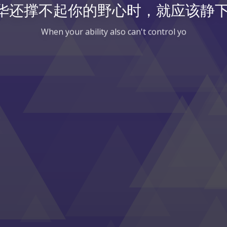
华还撑不起你的野心时，就应该静下
When your ability also can't control your goal, you