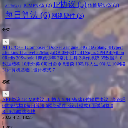
IP协议
(5)
ICMP协议
(2)
传输层协议
(2)
ARP协议
(1)
每日算法
(6)
网络硬件
(3)
分类
×
AI
1
C/C++
1
Composer
4
Docker
2
Engine
34
Git
6
Golang
4
Hyperf
2
Jenkins
1
Laravel
22
MongoDB
0
MySQL
41
Nginx
5
PHP
4
Python
0
Redis
20
Swoole
1
奔跑少年
3
常用工具
2
操作系统
35
数据库
0
数据结构
10
未分类
0
每日命令
8
漫谈
10
程序人生
0
算法
10
网络
31
计算机基础
1
设计模式
7
标签
×
ARP协议
1
ICMP协议
2
IP协议
5
PHP基础
0
传输层协议
2
奔跑吧
0
数据结构
0
每日算法
6
网络硬件
3
设计模式
0
面试问答
0
Redis为啥这么快
2022-4-21 18:55
|
1,307