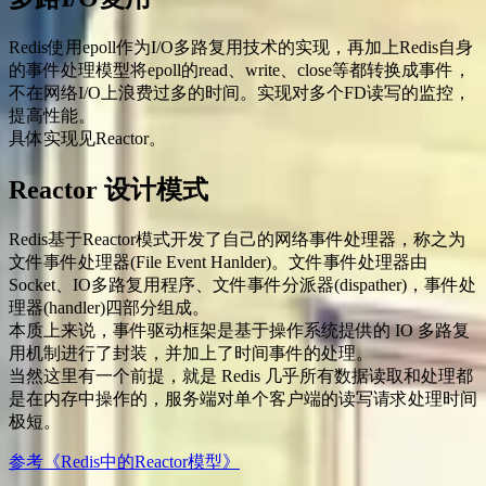
Redis使用epoll作为I/O多路复用技术的实现，再加上Redis自身
的事件处理模型将epoll的read、write、close等都转换成事件，
不在网络I/O上浪费过多的时间。实现对多个FD读写的监控，
提高性能。
具体实现见Reactor。
Reactor 设计模式
Redis基于Reactor模式开发了自己的网络事件处理器，称之为
文件事件处理器(File Event Hanlder)。文件事件处理器由
Socket、IO多路复用程序、文件事件分派器(dispather)，事件处
理器(handler)四部分组成。
本质上来说，事件驱动框架是基于操作系统提供的 IO 多路复
用机制进行了封装，并加上了时间事件的处理。
当然这里有一个前提，就是 Redis 几乎所有数据读取和处理都
是在内存中操作的，服务端对单个客户端的读写请求处理时间
极短。
参考《Redis中的Reactor模型》