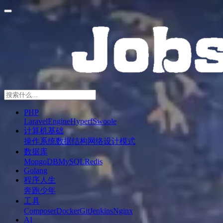
PHP
Laravel
Engine
Hyperf
Swoole
计算机基础
操作系统
数据结构
网络
设计模式
数据库
MongoDB
MySQL
Redis
Golang
程序人生
奔跑少年
工具
Composer
Docker
Git
Jenkins
Nginx
AI