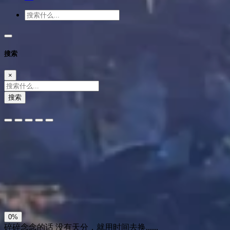
搜索
×
搜索
夜间模式
暗黑模式
Sans Serif
Serif
浅阴影
深阴影
关闭
日落
暗化
灰度
0%
碎碎念念的话
没有天分，就用时间去换......