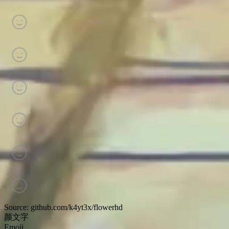
Source: github.com/k4yt3x/flowerhd
颜文字
Emoji