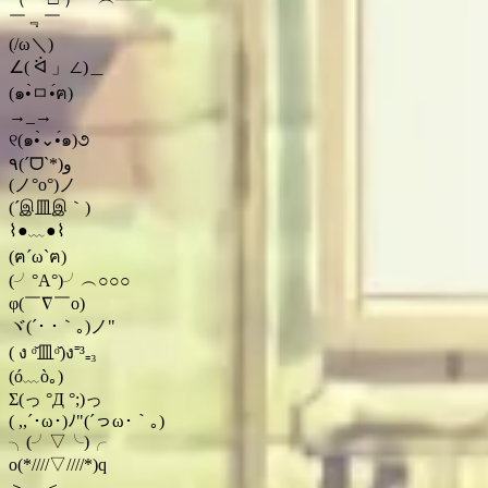
￣﹃￣
(/ω＼)
∠( ᐛ 」∠)＿
(๑•̀ㅁ•́ฅ)
→_→
୧(๑•̀⌄•́๑)૭
٩(ˊᗜˋ*)و
(ノ°ο°)ノ
(´இ皿இ｀)
⌇●﹏●⌇
(ฅ´ω`ฅ)
(╯°A°)╯︵○○○
φ(￣∇￣o)
ヾ(´･ ･｀｡)ノ"
( ง ᵒ̌皿ᵒ̌)ง⁼³₌₃
(ó﹏ò｡)
Σ(っ °Д °;)っ
( ,,´･ω･)ﾉ"(´っω･｀｡)
╮(╯▽╰)╭
o(*////▽////*)q
＞﹏＜