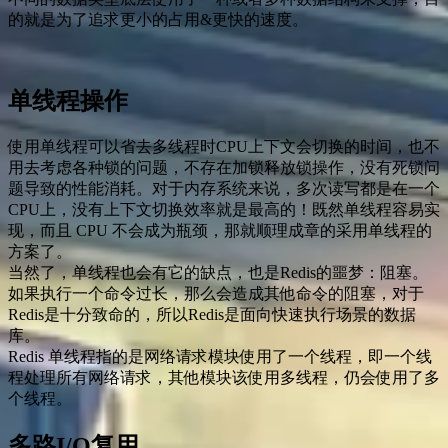
的就是为了追求更小的占用&更快的速度。
单线程操作
使用单线程可以省去多线程时CPU上下文会切换的时间，也不
用去考虑各种锁的问题，不存在加锁释放锁操作，没有死锁问
题导致的性能消耗。对于内存系统来说，多次读写都是在一个
CPU上，没有上下文切换效率就是最高的！既然单线程容易实
现，而且 CPU 不会成为瓶颈，那就顺理成章的采用单线程的
方案了。
当然了，单线程也会有它的缺点，也是Redis的噩梦：阻塞。
如果执行一个命令过长，那么会造成其他命令的阻塞，对于
Redis是十分致命的，所以Redis是面向快速执行场景的数据
库。
Redis 单线程指的是网络请求模块使用了一个线程，即一个线
程处理所有网络请求，其他模块该使用多线程，仍会使用了多
个线程。
多路I/O复用