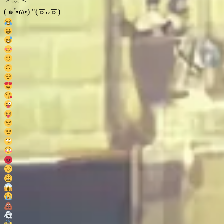
( ๑´•ω•) "(ㆆᴗㆆ)