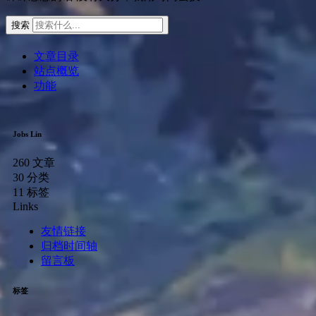
搜索
文章目录
站点概览
功能
Jobs Lin
260
文章
30
分类
11
标签
Links
友情链接
归档时间轴
留言板
标签