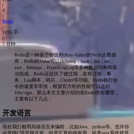
|
0
|
Redis
1055 字
|
5 分钟
Redis是一种基于键值对(Key-Value)的NoSQL数据
库，Redis的Value可以由String，hash，list，set，
zset，Bitmaps，HyperLogLog等多种数据结构和算
法组成。Redis还提供了键过期，发布订阅，事
务，Lua脚本，哨兵，Cluster等功能。Redis执行命
令的速度非常快，根据官方给的性能可以达到
10w+qps。那么本文主要介绍到底Redis快在哪里，
主要有以下几点：
开发语言
现在我们都用高级语言来编程，比如Java、python等。也许你
会觉得C语言很古老，但是它真的很有用，毕竟unix系统就是