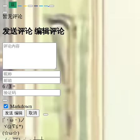
豆
暂无评论
发送评论
编辑评论
Markdown
发送
编辑
取消
|´・ω・)ノ
ヾ(≧∇≦*)ゝ
(☆ω☆)
（╯‵□′）╯︵┴─┴