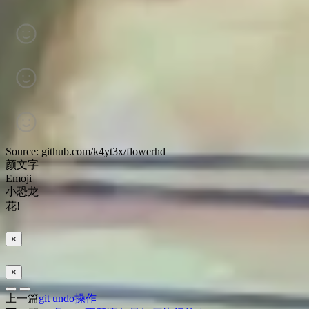
Source: github.com/k4yt3x/flowerhd
颜文字
Emoji
小恐龙
花!
×
×
上一篇
git undo操作