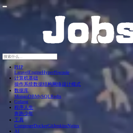
PHP
Laravel
Engine
Hyperf
Swoole
计算机基础
操作系统
数据结构
网络
设计模式
数据库
MongoDB
MySQL
Redis
Golang
程序人生
奔跑少年
工具
Composer
Docker
Git
Jenkins
Nginx
AI