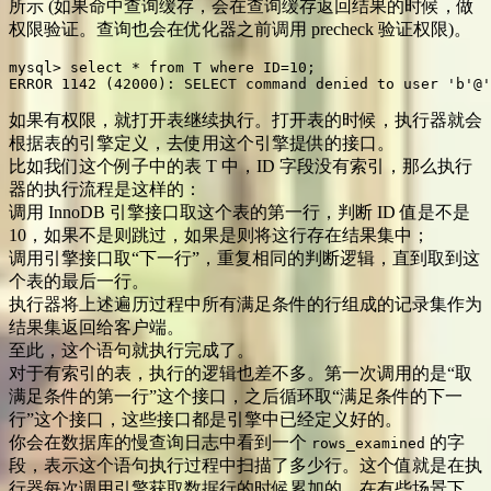
所示 (如果命中查询缓存，会在查询缓存返回结果的时候，做
权限验证。查询也会在优化器之前调用 precheck 验证权限)。
mysql> select * from T where ID=10;

ERROR 1142 (42000): SELECT command denied to user 'b'@'
如果有权限，就打开表继续执行。打开表的时候，执行器就会
根据表的引擎定义，去使用这个引擎提供的接口。
比如我们这个例子中的表 T 中，ID 字段没有索引，那么执行
器的执行流程是这样的：
调用 InnoDB 引擎接口取这个表的第一行，判断 ID 值是不是
10，如果不是则跳过，如果是则将这行存在结果集中；
调用引擎接口取“下一行”，重复相同的判断逻辑，直到取到这
个表的最后一行。
执行器将上述遍历过程中所有满足条件的行组成的记录集作为
结果集返回给客户端。
至此，这个语句就执行完成了。
对于有索引的表，执行的逻辑也差不多。第一次调用的是“取
满足条件的第一行”这个接口，之后循环取“满足条件的下一
行”这个接口，这些接口都是引擎中已经定义好的。
你会在数据库的慢查询日志中看到一个
的字
rows_examined
段，表示这个语句执行过程中扫描了多少行。这个值就是在执
行器每次调用引擎获取数据行的时候累加的。在有些场景下，