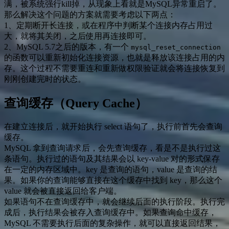
满，被系统强行kill掉，从现象上看就是MySQL异常重启了。
那么解决这个问题的方案就需要考虑以下两点：
1、定期断开长连接，或在程序中判断某个连接内存占用过
大，就将其关闭，之后使用再连接即可。
2、MySQL 5.7之后的版本，有一个
mysql_reset_connection
的函数可以重新初始化连接资源，也就是释放该连接占用的内
存。这个过程不需要重连和重新做权限验证就会将连接恢复到
刚刚创建完时的状态。
查询缓存（Query Cache）
在建立连接后，就开始执行 select 语句了，执行前首先会查询
缓存。
MySQL 拿到查询请求后，会先查询缓存，看是不是执行过这
条语句。执行过的语句及其结果会以 key-value 对的形式保存
在一定的内存区域中。key 是查询的语句，value 是查询的结
果。如果你的查询能够直接在这个缓存中找到 key，那么这个
value 就会被直接返回给客户端。
如果语句不在查询缓存中，就会继续后面的执行阶段。执行完
成后，执行结果会被存入查询缓存中。如果查询命中缓存，
MySQL 不需要执行后面的复杂操作，就可以直接返回结果，