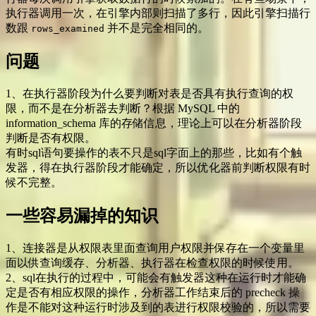
执行器调用一次，在引擎内部则扫描了多行，因此引擎扫描行
数跟
并不是完全相同的。
rows_examined
问题
1、在执行器阶段为什么要判断对表是否具有执行查询的权
限，而不是在分析器去判断？根据 MySQL 中的
information_schema 库的存储信息，理论上可以在分析器阶段
判断是否有权限。
有时sql语句要操作的表不只是sql字面上的那些，比如有个触
发器，得在执行器阶段才能确定，所以优化器前判断权限有时
候不完整。
一些容易漏掉的知识
1、连接器是从权限表里面查询用户权限并保存在一个变量里
面以供查询缓存、分析器、执行器在检查权限的时候使用。
2、sql在执行的过程中，可能会有触发器这种在运行时才能确
定是否有相应权限的操作，分析器工作结束后的 precheck 操
作是不能对这种运行时涉及到的表进行权限校验的，所以需要