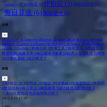
IP协议
(5)
ICMP协议
(2)
传输层协议
(2)
ARP协议
(1)
每日算法
(6)
网络硬件
(3)
分类
×
AI
1
C/C++
1
Composer
4
Docker
2
Engine
34
Git
6
Golang
4
Hyperf
2
Jenkins
1
Laravel
22
MongoDB
0
MySQL
41
Nginx
5
PHP
4
Python
0
Redis
20
Swoole
1
奔跑少年
3
常用工具
2
操作系统
35
数据库
0
数据结构
10
未分类
0
每日命令
8
漫谈
10
程序人生
0
算法
10
网络
31
计算机基础
1
设计模式
7
标签
×
ARP协议
1
ICMP协议
2
IP协议
5
PHP基础
0
传输层协议
2
奔跑吧
0
数据结构
0
每日算法
6
网络硬件
3
设计模式
0
面试问答
0
一条SQL查询语句是如何执行的？
2022-2-19 17:10
|
1,585