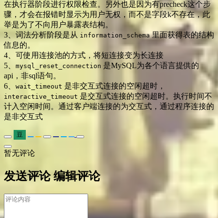
在执行器阶段进行权限检查。另外也是因为有precheck这个步
骤，才会在报错时显示为用户无权，而不是字段k不存在，此
举是为了不向用户暴露表结构。
3、词法分析阶段是从
里面获得表的结构
information_schema
信息的。
4、可使用连接池的方式，将短连接变为长连接
5、
是MySQL为各个语言提供的
mysql_reset_connection
api，非sql语句。
6、
是非交互式连接的空闲超时，
wait_timeout
是交互式连接的空闲超时。执行时间不
interactive_timeout
计入空闲时间。通过客户端连接的为交互式，通过程序连接的
是非交互式
豆
暂无评论
发送评论
编辑评论