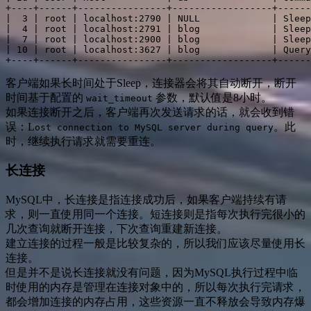
+----+------+----------------+------------------+------
|  3 | root | localhost:2790 | NULL             | Sleep
|  4 | root | localhost:2791 | blog             | Sleep
|  7 | root | localhost:2900 | blog             | Sleep
| 10 | root | localhost:3627 | blog             | Query
+----+------+----------------+------------------+------
客户端如果长时间处于Sleep，连接器会将其自动断开，断开
时间基于配置的
参数，默认值是8小时。
wait_timeout
如果连接断开之后，客户端再次发送请求的话，就会收到错
误：L
。此
ost connection to MySQL server during query
时，继续执行请求就需要重连。
长连接
MySQL中，长连接是指连接成功后，如果客户端持续有请
求，则一直使用同一个连接。短连接则是指每次执行完很小的
几次查询就断开连接，下次查询重建新连接。
建立连接的过程一般是比较复杂的，所以我们应该尽量使用长
连接。
但是并不是说长连接就没有问题，因为MySQL执行过程中临
时使用的内存是管理在连接对象中的，所以每次执行完请求，
都会增加连接的内存占用，这些资源一直不释放会导致内存爆