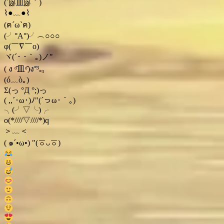
(´இ皿இ｀)
⌇●﹏●⌇
(ฅ´ω`ฅ)
(╯°A°)╯︵○○○
φ(￣∇￣o)
ヾ(´･ ･｀｡)ノ"
( ง ᵒ̌皿ᵒ̌)ง⁼³₌₃
(ó﹏ò｡)
Σ(っ °Д °;)っ
( ,,´･ω･)ﾉ"(´っω･｀｡)
╮(╯▽╰)╭
o(*////▽////*)q
＞﹏＜
( ๑´•ω•) "(ㆆᴗㆆ)