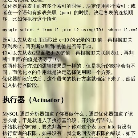
优化器是在表里面有多个索引的时候，决定使用那个索引；或
者在一个语句有多表关联（join）的时候。决定各表的连接顺
序。比如你执行这个语句
mysql> select * from t1 join t2 using(ID)  where t1.c=1
既可以先从表 t1 里面取出 c=10 的记录的 ID 值，再根据ID关
联到表t2，再判断t2里面d的值是否等于20。
也可以先从表t2里面取d=20的值，再根据ID关联到表t1，再判
断t1里面c的值是否等于10。
这两种执行方法的逻辑结果是一样的，但是执行的效率会有不
同，而优化器的作用就是决定选择使用哪一个方案。
优化器阶段完成后，这个语句的执行方案就确定下来了，然后
进入执行器阶段。
执行器（Actuator）
MySQL 通过分析器知道了你要做什么，通过优化器知道了该
怎么做，于是就进入了执行器阶段，开始执行语句。
开始执行的时候，要先判断一下你对这个表 user_info 有没有
执行查询的权限，如果没有，就会返回没有权限的错误，如下