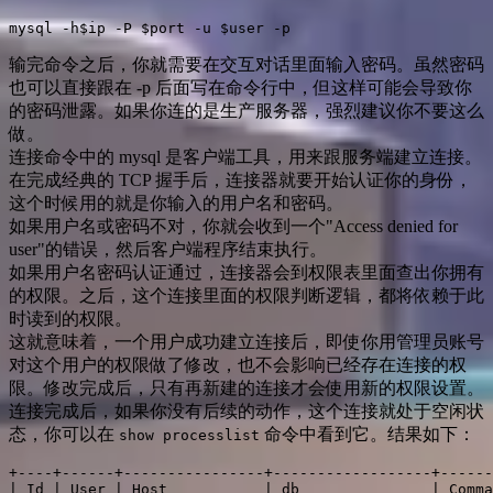
输完命令之后，你就需要在交互对话里面输入密码。虽然密码
也可以直接跟在 -p 后面写在命令行中，但这样可能会导致你
的密码泄露。如果你连的是生产服务器，强烈建议你不要这么
做。
连接命令中的 mysql 是客户端工具，用来跟服务端建立连接。
在完成经典的 TCP 握手后，连接器就要开始认证你的身份，
这个时候用的就是你输入的用户名和密码。
如果用户名或密码不对，你就会收到一个"Access denied for
user"的错误，然后客户端程序结束执行。
如果用户名密码认证通过，连接器会到权限表里面查出你拥有
的权限。之后，这个连接里面的权限判断逻辑，都将依赖于此
时读到的权限。
这就意味着，一个用户成功建立连接后，即使你用管理员账号
对这个用户的权限做了修改，也不会影响已经存在连接的权
限。修改完成后，只有再新建的连接才会使用新的权限设置。
连接完成后，如果你没有后续的动作，这个连接就处于空闲状
态，你可以在
命令中看到它。结果如下：
show processlist
+----+------+----------------+------------------+------
| Id | User | Host           | db               | Comma