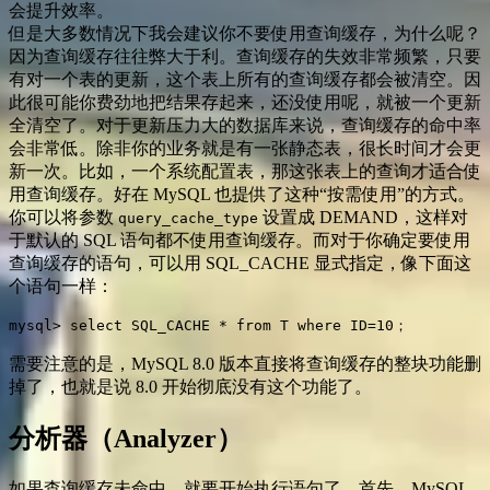
会提升效率。
但是大多数情况下我会建议你不要使用查询缓存，为什么呢？
因为查询缓存往往弊大于利。查询缓存的失效非常频繁，只要
有对一个表的更新，这个表上所有的查询缓存都会被清空。因
此很可能你费劲地把结果存起来，还没使用呢，就被一个更新
全清空了。对于更新压力大的数据库来说，查询缓存的命中率
会非常低。除非你的业务就是有一张静态表，很长时间才会更
新一次。比如，一个系统配置表，那这张表上的查询才适合使
用查询缓存。好在 MySQL 也提供了这种“按需使用”的方式。
你可以将参数
设置成 DEMAND，这样对
query_cache_type
于默认的 SQL 语句都不使用查询缓存。而对于你确定要使用
查询缓存的语句，可以用 SQL_CACHE 显式指定，像下面这
个语句一样：
mysql> select SQL_CACHE * from T where ID=10；
需要注意的是，MySQL 8.0 版本直接将查询缓存的整块功能删
掉了，也就是说 8.0 开始彻底没有这个功能了。
分析器（Analyzer）
如果查询缓存未命中，就要开始执行语句了。首先，MySQL