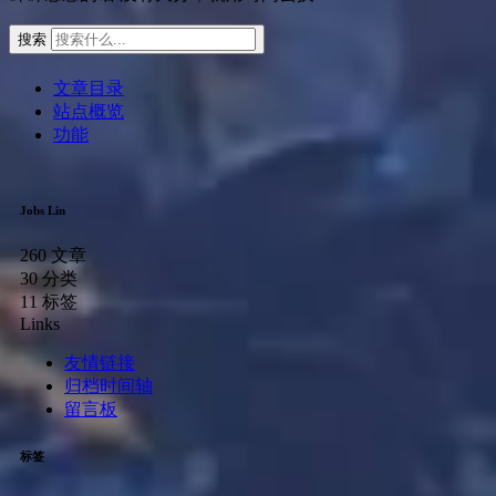
搜索
文章目录
站点概览
功能
Jobs Lin
260
文章
30
分类
11
标签
Links
友情链接
归档时间轴
留言板
标签