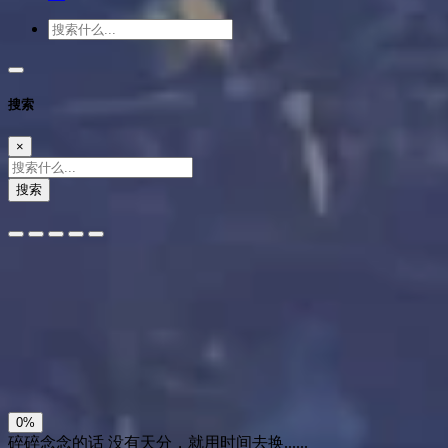
搜索
×
搜索
夜间模式
暗黑模式
Sans Serif
Serif
浅阴影
深阴影
关闭
日落
暗化
灰度
0%
碎碎念念的话
没有天分，就用时间去换......