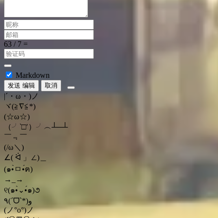
Markdown
发送
编辑
取消
|´・ω・)ノ
ヾ(≧∇≦*)ゝ
(☆ω☆)
（╯‵□′）╯︵┴─┴
￣﹃￣
(/ω＼)
∠( ᐛ 」∠)＿
(๑•̀ㅁ•́ฅ)
→_→
୧(๑•̀⌄•́๑)૭
٩(ˊᗜˋ*)و
(ノ°ο°)ノ