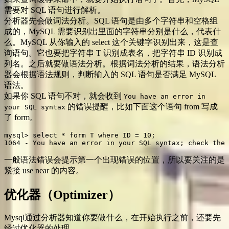
需要对 SQL 语句进行解析。
分析器先会做词法分析。SQL 语句是由多个字符串和空格组
成的，MySQL 需要识别出里面的字符串分别是什么，代表什
么。MySQL 从你输入的 select 这个关键字识别出来，这是查
询语句。它也要把字符串 T 识别成表名，把字符串 ID 识别成
列名。之后就要做语法分析。根据词法分析的结果，语法分析
器会根据语法规则，判断输入的 SQL 语句是否满足 MySQL
语法。
如果你 SQL 语句不对，就会收到
You have an error in
的错误提醒，比如下面这个语句 from 写成
your SQL syntax
了 form。
mysql> select * form T where ID = 10;

1064 - You have an error in your SQL syntax; check the 
一般语法错误会提示第一个出现错误的位置，所以要关注的是
紧接 use near 的内容。
优化器（Optimizer）
Mysql通过分析器知道你要做什么，在开始执行之前，还要先
经过优化器的处理。