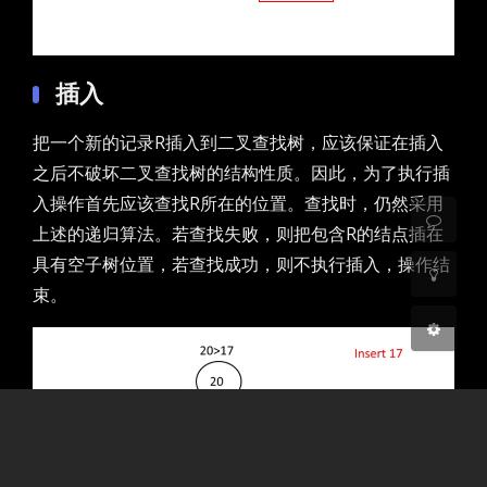
暗黑模式
插入
开启
关闭
把一个新的记录R插入到二叉查找树，应该保证在插入
之后不破坏二叉查找树的结构性质。因此，为了执行插
Sans Serif
Serif
入操作首先应该查找R所在的位置。查找时，仍然采用
上述的递归算法。若查找失败，则把包含R的结点插在
浅阴影
深阴影
具有空子树位置，若查找成功，则不执行插入，操作结
束。
关闭
日落
暗化
灰度