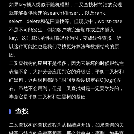
如果key插入类似于随机模型，二叉查找树简洁的实现
就能够提供快速的search和insert，以及rank、
select、delete和范围查找等。但现实中，worst-case
不是不可能发生，例如客户端完全顺序或逆序插入
key。这时算法的性能将退化为N，变成线性查找，所
以这种可能性也是我们寻找更好算法和数据结构的原
因。
二叉查找树的应用不是很多，因为它最坏的时候跟线性
表差不多，大部分会应用到它的升级版，平衡二叉树和
红黑树，这两棵树都能把时间复杂度稳定在O(logn)左
右。虽然不会用到，但是二叉查找树是一定要学好的，
毕竟它是平衡二叉树和红黑树的基础。
查找
二叉查找树的查找过程为从根结点开始，如果查询的关
键字与结点的关键字相等，那么就命中；否则，如果查