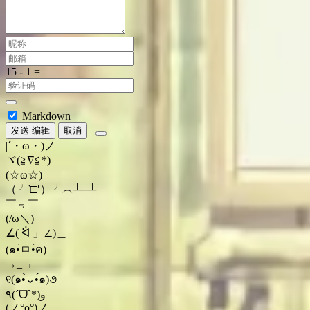
Markdown
发送
编辑
取消
|´・ω・)ノ
ヾ(≧∇≦*)ゝ
(☆ω☆)
（╯‵□′）╯︵┴─┴
￣﹃￣
(/ω＼)
∠( ᐛ 」∠)＿
(๑•̀ㅁ•́ฅ)
→_→
୧(๑•̀⌄•́๑)૭
٩(ˊᗜˋ*)و
(ノ°ο°)ノ