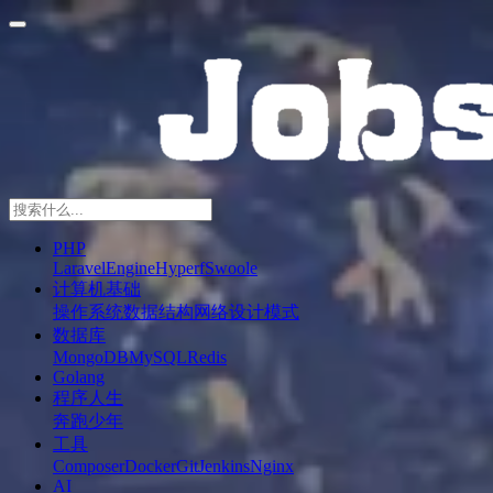
PHP
Laravel
Engine
Hyperf
Swoole
计算机基础
操作系统
数据结构
网络
设计模式
数据库
MongoDB
MySQL
Redis
Golang
程序人生
奔跑少年
工具
Composer
Docker
Git
Jenkins
Nginx
AI