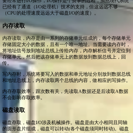
要经常进行I/O操作，I/O操作是个费事的过程，虽然现代系统
已经有了通道（I/O处理机）技术的支持，但这远远不够
（CPU的处理速度远远大于磁盘I/O的速度）。
内存读取
内存读取，内存是由一系列的存储单元组成的，每个存储单元
存储固定大小的数据，且有一个唯一地址。当需要读内存时，
将地址信号放到地址总线上传给内存，内存解析信号并定位到
存储单元，然后把该存储单元上的数据放到数据总线上，回
传。
写内存时，系统将要写入的数据和单元地址分别放到数据总线
和地址总线上，内存读取两个总线的内容，做相应的写操作。
内存存取效率，跟次数有关，先读取A数据还是后读取A数据
不会影响存取效率。
磁盘读取
磁盘存取，磁盘I/O涉及机械操作。磁盘是由大小相同且同轴
的圆形盘片组成，磁盘可以转动(各个磁盘须同时转动)。磁盘