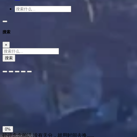
搜索
×
搜索
夜间模式
暗黑模式
Sans Serif
Serif
浅阴影
深阴影
关闭
日落
暗化
灰度
0%
碎碎念念的话
没有天分，就用时间去换......