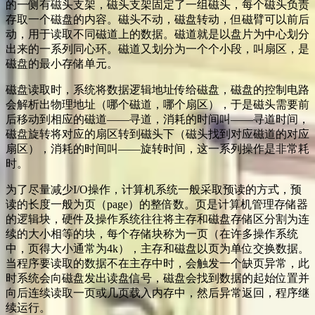
的一侧有磁头支架，磁头支架固定了一组磁头，每个磁头负责
存取一个磁盘的内容。磁头不动，磁盘转动，但磁臂可以前后
动，用于读取不同磁道上的数据。磁道就是以盘片为中心划分
出来的一系列同心环。磁道又划分为一个个小段，叫扇区，是
磁盘的最小存储单元。
磁盘读取时，系统将数据逻辑地址传给磁盘，磁盘的控制电路
会解析出物理地址（哪个磁道，哪个扇区），于是磁头需要前
后移动到相应的磁道——寻道，消耗的时间叫——寻道时间，
磁盘旋转将对应的扇区转到磁头下（磁头找到对应磁道的对应
扇区），消耗的时间叫——旋转时间，这一系列操作是非常耗
时。
为了尽量减少I/O操作，计算机系统一般采取预读的方式，预
读的长度一般为页（page）的整倍数。页是计算机管理存储器
的逻辑块，硬件及操作系统往往将主存和磁盘存储区分割为连
续的大小相等的块，每个存储块称为一页（在许多操作系统
中，页得大小通常为4k），主存和磁盘以页为单位交换数据。
当程序要读取的数据不在主存中时，会触发一个缺页异常，此
时系统会向磁盘发出读盘信号，磁盘会找到数据的起始位置并
向后连续读取一页或几页载入内存中，然后异常返回，程序继
续运行。