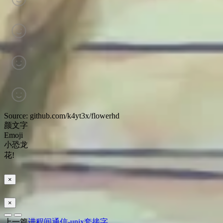
Source: github.com/k4yt3x/flowerhd
颜文字
Emoji
小恐龙
花!
×
×
上一篇
进程间通信-unix套接字