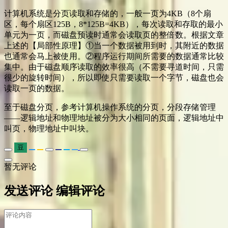
计算机系统是分页读取和存储的，一般一页为4KB（8个扇
区，每个扇区125B，8*125B=4KB），每次读取和存取的最小
单元为一页，而磁盘预读时通常会读取页的整倍数。根据文章
上述的【局部性原理】①当一个数据被用到时，其附近的数据
也通常会马上被使用。②程序运行期间所需要的数据通常比较
集中。由于磁盘顺序读取的效率很高（不需要寻道时间，只需
很少的旋转时间），所以即使只需要读取一个字节，磁盘也会
读取一页的数据。
至于磁盘分页，参考计算机操作系统的分页，分段存储管理
——逻辑地址和物理地址被分为大小相同的页面，逻辑地址中
叫页，物理地址中叫块。
豆
暂无评论
发送评论
编辑评论