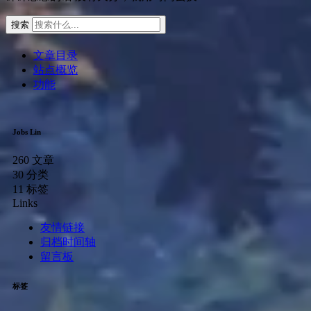
搜索
文章目录
站点概览
功能
Jobs Lin
260
文章
30
分类
11
标签
Links
友情链接
归档时间轴
留言板
标签