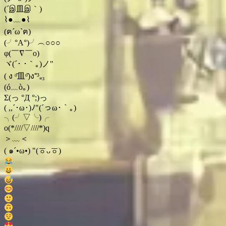
(´இ皿இ｀)
⌇●﹏●⌇
(ฅ´ω`ฅ)
(╯°A°)╯︵○○○
φ(￣∇￣o)
ヾ(´･ ･｀｡)ノ"
( ง ᵒ̌皿ᵒ̌)ง⁼³₌₃
(ó﹏ò｡)
Σ(っ °Д °;)っ
( ,,´･ω･)ﾉ"(´っω･｀｡)
╮(╯▽╰)╭
o(*////▽////*)q
＞﹏＜
( ๑´•ω•) "(ㆆᴗㆆ)