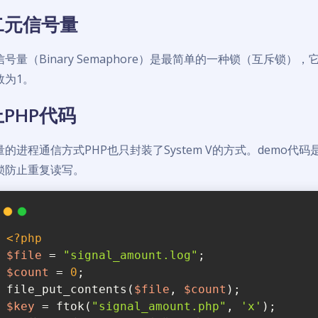
二元信号量
信号量（Binary Semaphore）是最简单的一种锁（互斥锁
数为1。
上PHP代码
量的进程通信方式PHP也只封装了System V的方式。demo
锁防止重复读写。
<?php
$file
 = 
"signal_amount.log"
;
$count
 = 
0
;
file_put_contents(
$file
, 
$count
);
$key
 = ftok(
"signal_amount.php"
, 
'x'
);