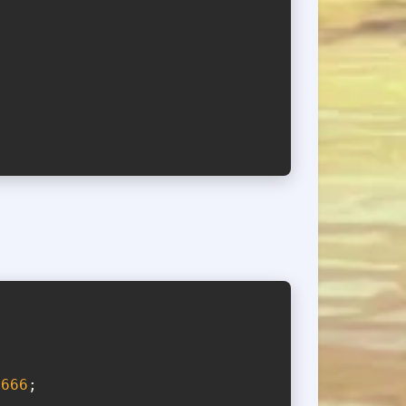
0666
;