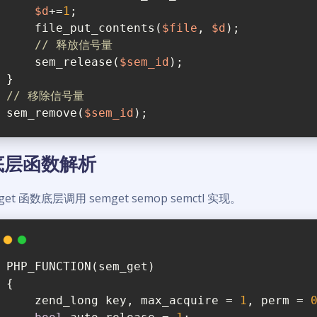
$d
+=
1
;
    file_put_contents(
$file
, 
$d
);
// 释放信号量
    sem_release(
$sem_id
);
}
// 移除信号量
sem_remove(
$sem_id
);
底层函数解析
get 函数底层调用 semget semop semctl 实现。
PHP_FUNCTION(sem_get)
{
    zend_long key, max_acquire = 
1
, perm = 