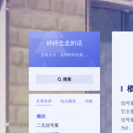
碎碎念念的话
没有天分，就用时间去换......
搜索
文章目录
站点概览
功能
信号
它主
概括
信号
二元信号量
为0