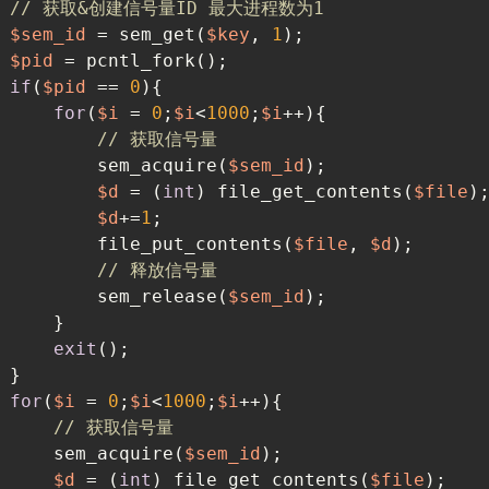
// 获取&创建信号量ID 最大进程数为1
$sem_id
 = sem_get(
$key
, 
1
);
$pid
 = pcntl_fork();
if
(
$pid
 == 
0
){
for
(
$i
 = 
0
;
$i
<
1000
;
$i
++){
// 获取信号量
        sem_acquire(
$sem_id
);
$d
 = (
int
) file_get_contents(
$file
)
$d
+=
1
;
        file_put_contents(
$file
, 
$d
);
// 释放信号量
        sem_release(
$sem_id
);
    }
exit
();
}
for
(
$i
 = 
0
;
$i
<
1000
;
$i
++){
// 获取信号量
    sem_acquire(
$sem_id
);
$d
 = (
int
) file_get_contents(
$file
);