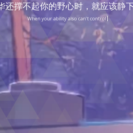
华还撑不起你的野心时，就应该静下
n your ability also can't control your goal, you should settl