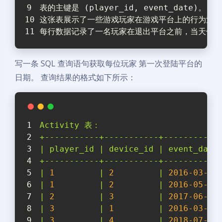
表的主键是 (player_id, event_date)。
这张表展示了一些游戏玩家在游戏平台上的行为活动
每行数据记录了一名玩家在退出平台之前，当天使用
写一条 SQL 查询语句获取每位玩家 第一次登陆平台的
日期。 查询结果的格式如下所示：
Activity
表：
+-----------+-----------+-----------
|
player_id
|
device_id
|
event_date
+-----------+-----------+-----------
|
1
|
2
|
2016-03-01
|
1
|
2
|
2016-05-02
|
2
|
3
|
2017-06-25
|
3
|
1
|
2016-03-02
|
3
|
4
|
2018-07-03