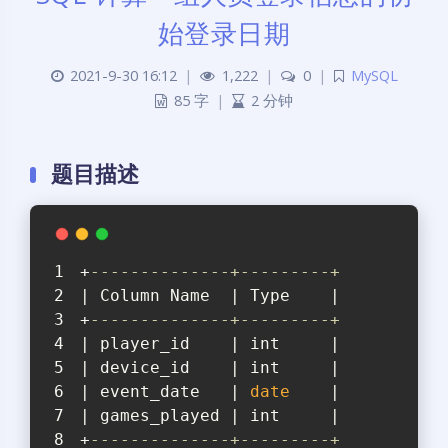
始登录日期
2021-9-30 16:12
|
1,222
|
0
|
MySQL
85 字
|
2 分钟
题目描述
+
--------------+---------+
| Column Name  | Type    |
+
--------------+---------+
| player_id    | int     |
| device_id    | int     |
| event_date   | 
date
    |
| games_played | int     |
+
--------------+---------+