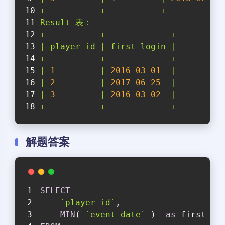
+-----------+-----------+-----------
Result
表：
+-----------+-------------+
|
player_id
|
first_login
|
+-----------+-------------+
|
1
|
2016-03-01
|
|
2
|
2017-06-25
|
|
3
|
2016-03-02
|
+-----------+-------------+
解题答案
SELECT
`player_id`
,
MIN
( 
`event_date`
 )  
as
 first_lo