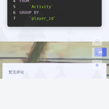
FROM
`Activity`
暗黑模式
GROUP
BY
`player_id`
开启
关闭
Sans Serif
Serif
浅阴影
深阴影
关闭
日落
暗化
灰度
豆
暂无评论
发送评论