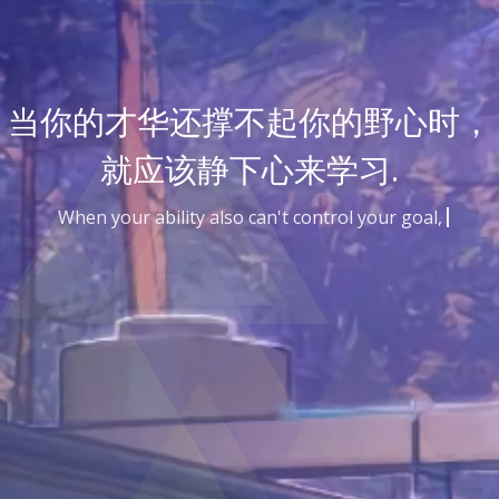
当你的才华还撑不起你的野心时，
就应该静下心来学习.
When your ability also can't control your goal, you sh