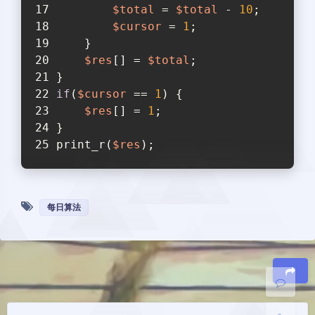
$total
 = 
$total
 - 
10
;
$cursor
 = 
1
;
    }
$res
[] = 
$total
;
}
if
(
$cursor
 == 
1
) {
$res
[] = 
1
;
}
print_r(
$res
);
暗黑模式
每日算法
开启
关闭
Sans Serif
Serif
浅阴影
深阴影
豆