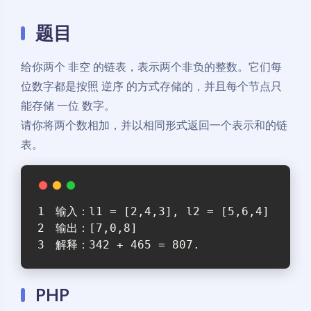
题目
给你两个 非空 的链表，表示两个非负的整数。它们每
位数字都是按照 逆序 的方式存储的，并且每个节点只
能存储 一位 数字。
请你将两个数相加，并以相同形式返回一个表示和的链
表。
输入：l1 = [2,4,3], l2 = [5,6,4]
输出：[7,0,8]
解释：342 + 465 = 807.
PHP