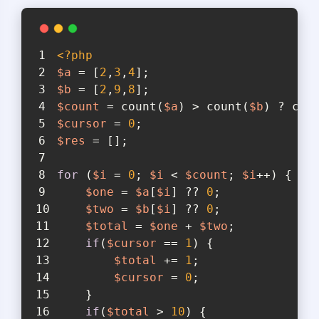
<?php
$a
 = [
2
,
3
,
4
];
$b
 = [
2
,
9
,
8
];
$count
 = count(
$a
) > count(
$b
) ? cou
$cursor
 = 
0
;
$res
 = [];
for
 (
$i
 = 
0
; 
$i
 < 
$count
; 
$i
++) {
$one
 = 
$a
[
$i
] ?? 
0
;
$two
 = 
$b
[
$i
] ?? 
0
;
$total
 = 
$one
 + 
$two
;
if
(
$cursor
 == 
1
) {
$total
 += 
1
;
$cursor
 = 
0
;
    }
if
(
$total
 > 
10
) {