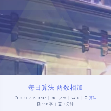
每日算法-两数相加
2021-7-19 10:47
|
1,278
|
0
|
算法
118 字
|
2 分钟