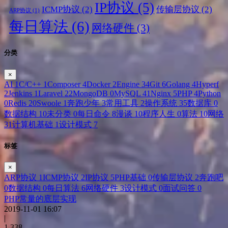
IP协议
(5)
ICMP协议
(2)
传输层协议
(2)
ARP协议
(1)
每日算法
(6)
网络硬件
(3)
分类
×
AI
1
C/C++
1
Composer
4
Docker
2
Engine
34
Git
6
Golang
4
Hyperf
2
Jenkins
1
Laravel
22
MongoDB
0
MySQL
41
Nginx
5
PHP
4
Python
0
Redis
20
Swoole
1
奔跑少年
3
常用工具
2
操作系统
35
数据库
0
数据结构
10
未分类
0
每日命令
8
漫谈
10
程序人生
0
算法
10
网络
31
计算机基础
1
设计模式
7
标签
×
ARP协议
1
ICMP协议
2
IP协议
5
PHP基础
0
传输层协议
2
奔跑吧
0
数据结构
0
每日算法
6
网络硬件
3
设计模式
0
面试问答
0
PHP常量的底层实现
2019-11-01 16:07
|
1,338