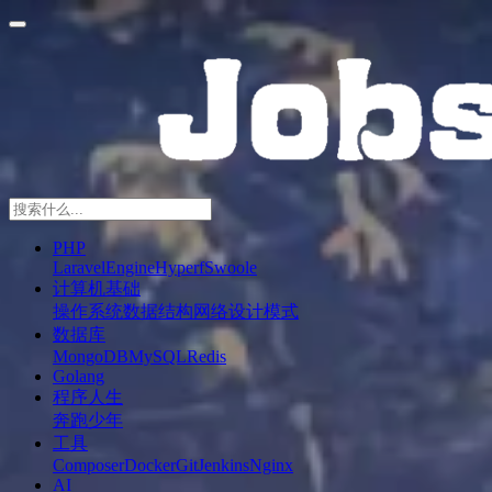
PHP
Laravel
Engine
Hyperf
Swoole
计算机基础
操作系统
数据结构
网络
设计模式
数据库
MongoDB
MySQL
Redis
Golang
程序人生
奔跑少年
工具
Composer
Docker
Git
Jenkins
Nginx
AI