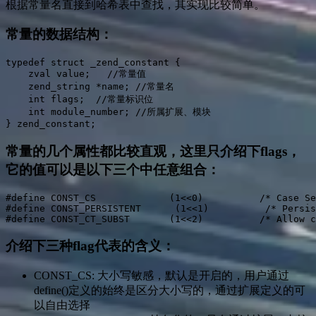
根据常量名直接到哈希表中查找，其实现比较简单。
常量的数据结构：
typedef struct _zend_constant {

    zval value;   //常量值

    zend_string *name; //常量名

    int flags;  //常量标识位

    int module_number; //所属扩展、模块

} zend_constant;
常量的几个属性都比较直观，这里只介绍下flags，
它的值可以是以下三个中任意组合：
#define CONST_CS             (1<<0)          /* Case Se
#define CONST_PERSISTENT      (1<<1)          /* Persis
#define CONST_CT_SUBST       (1<<2)          /* Allow c
介绍下三种flag代表的含义：
CONST_CS: 大小写敏感，默认是开启的，用户通过
define()定义的始终是区分大小写的，通过扩展定义的可
以自由选择