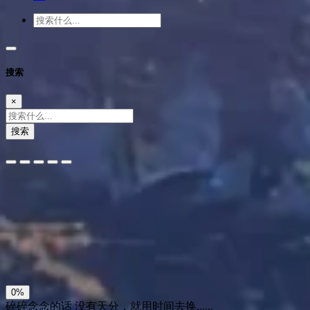
搜索
×
搜索
夜间模式
暗黑模式
Sans Serif
Serif
浅阴影
深阴影
关闭
日落
暗化
灰度
0%
碎碎念念的话
没有天分，就用时间去换......