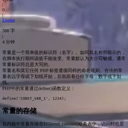
|
0
|
Engine
588 字
|
4 分钟
常量是一个简单值的标识符（名字）。如同其名称所暗示的，
在脚本执行期间该值不能改变。常量默认为大小写敏感。通常
常量标识符总是大写的。
常量名和其它任何 PHP 标签遵循同样的命名规则。合法的常
量名以字母或下划线开始，后面跟着任何字母，数字或下划
线。
PHP中的常量通过define()函数定义：
define('CONST_VAR_1', 1234);
常量的存储
在内核中常量存储在EG(zend_constant)哈希表中，访问时也是