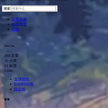
搜索
文章目录
站点概览
功能
Jobs Lin
260
文章
30
分类
11
标签
Links
友情链接
归档时间轴
留言板
标签