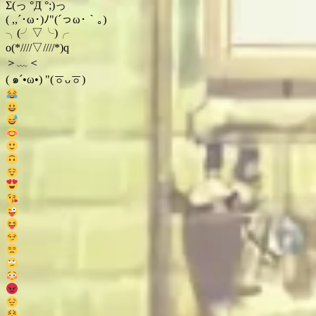
Σ(っ °Д °;)っ
( ,,´･ω･)ﾉ"(´っω･｀｡)
╮(╯▽╰)╭
o(*////▽////*)q
＞﹏＜
( ๑´•ω•) "(ㆆᴗㆆ)