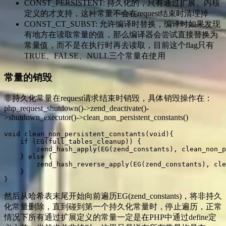
CONST_PERSISTENT: 持久化的，只有通过扩展、内核
定义的才支持，这种常量不会在request结束时清理掉
CONST_CT_SUBST: 允许编译时替换，编译时如果发现
有地方在读取常量的值，那么编译器会尝试直接替换为
常量值，而不是在执行时再去读取，目前这个flag只有
TRUE、FALSE、NULL三个常量在使用
常量的销毁
非持久化常量在request请求结束时销毁，具体销毁操作在：
php_request_shutdown()->zend_deactivate()-
>shutdown_executor()->clean_non_persistent_constants()
void clean_non_persistent_constants(void){

    if (EG(full_tables_cleanup)) {

        zend_hash_apply(EG(zend_constants), clean_non_p
    } else {

        zend_hash_reverse_apply(EG(zend_constants), cle
    }

}
然后从哈希表末尾开始向前遍历EG(zend_constants)，将非持久
化常量删除，直到碰到第一个持久化常量时，停止遍历，正常
情况下所有通过扩展定义的常量一定是在PHP中通过define定