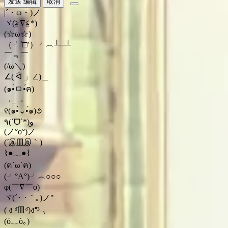
发送
编辑
取消
|´・ω・)ノ
ヾ(≧∇≦*)ゝ
(☆ω☆)
（╯‵□′）╯︵┴─┴
￣﹃￣
(/ω＼)
∠( ᐛ 」∠)＿
(๑•̀ㅁ•́ฅ)
→_→
୧(๑•̀⌄•́๑)૭
٩(ˊᗜˋ*)و
(ノ°ο°)ノ
(´இ皿இ｀)
⌇●﹏●⌇
(ฅ´ω`ฅ)
(╯°A°)╯︵○○○
φ(￣∇￣o)
ヾ(´･ ･｀｡)ノ"
( ง ᵒ̌皿ᵒ̌)ง⁼³₌₃
(ó﹏ò｡)