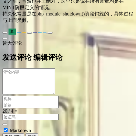
义之前，当然也并非绝对，这里只是说在所有常量均是在
MINT阶段定义的情况。
持久化常量是在php_module_shutdown()阶段销毁的，具体过程
与上面类似。
豆
暂无评论
发送评论
编辑评论
Markdown