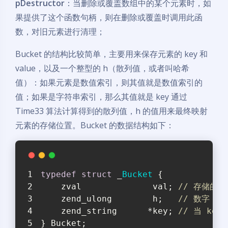
pDestructor
：当删除或覆盖数组中的某个元素时，如
果提供了这个函数句柄，则在删除或覆盖时调用此函
数，对旧元素进行清理；
Bucket 的结构比较简单，主要用来保存元素的 key 和
value，以及一个整型的 h（散列值，或者叫哈希
值）：如果元素是数值索引，则其值就是数值索引的
值；如果是字符串索引，那么其值就是 key 通过
Time33 算法计算得到的散列值，h 的值用来最终映射
元素的存储位置。Bucket 的数据结构如下：
typedef
struct
 _
Bucket
 {
    zval              val; 
// 存储的具
    zend_ulong        h;   
// 数字 k
    zend_string      *key; 
// 当 ke
} Bucket;