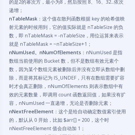
的是2的幂次方，最小为8，然后按照 8、16、32...依次
递增；
nTableMask
：这个值在散列函数根据 key 的哈希值映
射元素的时候用到，它的值实际就是 nTableSize 的负
数，即 nTableMask = -nTableSize，用位运算来表示
就是 nTableMask = ~nTableSize+1；
nNumUsed、nNumOfElements
：nNumUsed 是指
数组当前使用的 Bucket 数，但不是数组有效元素个
数，因为某个数组元素被删除后并没有立即从数组中删
除，而是将其标记为 IS_UNDEF，只有在数组需要扩容
时才会真正删除，nNumOfElements 则表示数组中有
效的元素数量，即调用 count 函数返回值，如果没有扩
容，nNumUsed 一直递增，无论是否删除元素；
nNextFreeElement
：这个是给自动确定数值索引使用
的，默认从 0 开始，比如 $arr[] = 200，这个时
nNextFreeElement 值会自动加 1；