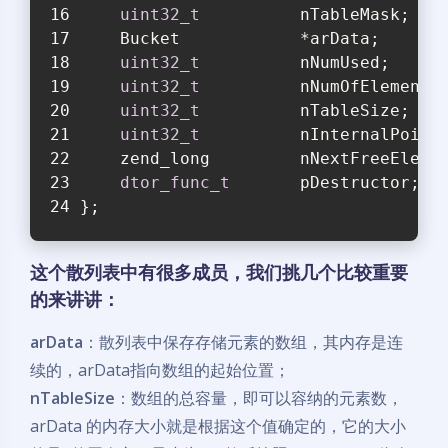
uint32_t
          nTableMask; 
//
    Bucket            *arData;     
/
uint32_t
          nNumUsed;   
//
uint32_t
          nNumOfElements
uint32_t
          nTableSize;   
uint32_t
          nInternalPoint
    zend_long         nNextFreeEleme
dtor_func_t
       pDestructor;
};
这个散列表中有很多成员，我们挑几个比较重要
的来讲讲：
arData
：散列表中保存存储元素的数组，其内存是连
续的，arData指向数组的起始位置；
nTableSize
：数组的总容量，即可以容纳的元素数，
arData 的内存大小就是根据这个值确定的，它的大小