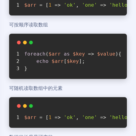
$arr
 = [
1
 => 
'ok'
, 
'one'
 => 
'hello'
]
可按顺序读取数组
foreach
(
$arr
as
$key
 => 
$value
){
echo
$arr
[
$key
]; 
}
可随机读取数组中的元素
$arr
 = [
1
 => 
'ok'
, 
'one'
 => 
'hello'
]