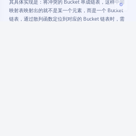
其具体实现是：将冲突的 Bucket 串成链表，这样中间
映射表映射出的就不是某一个元素，而是一个 Bucket
链表，通过散列函数定位到对应的 Bucket 链表时，需
要遍历链表，逐个对比 Key 值，继而找到目标元素。而
每个 Bucket 之间的链接则是将原 value 的下标保存到
新 value 的 zval.u2.next 里，新 value 放在当前位置
上，从而形成一个单向链表。
举个例子：
当我们访问 $arr['key'] 的过程中，假设首先通过散列
运算得出映射表下标为 -2 ，然后访问映射表发现其内
容指向 arData 数组下标为 1 的元素。此时我们将该元
素的 key 和要访问的键名相比较，发现两者并不相等，
则该元素并非我们所想访问的元素，而元素的
zval.u2.next 保存的值正是另一个具有相同散列值的元
素对应 arData 数组的下标，所以我们可以不断通过