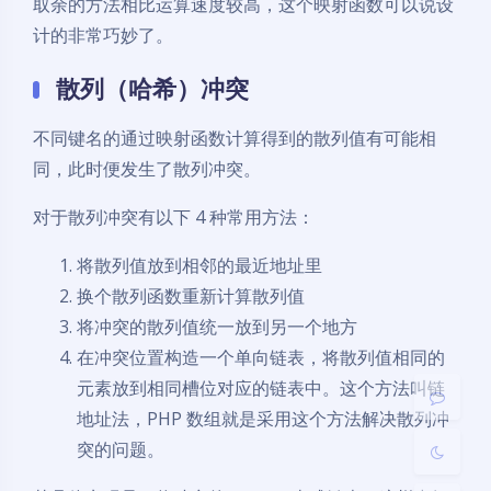
取余的方法相比运算速度较高，这个映射函数可以说设
计的非常巧妙了。
散列（哈希）冲突
不同键名的通过映射函数计算得到的散列值有可能相
同，此时便发生了散列冲突。
对于散列冲突有以下 4 种常用方法：
暗黑模式
将散列值放到相邻的最近地址里
换个散列函数重新计算散列值
开启
关闭
将冲突的散列值统一放到另一个地方
在冲突位置构造一个单向链表，将散列值相同的
Sans Serif
Serif
元素放到相同槽位对应的链表中。这个方法叫链
浅阴影
深阴影
地址法，PHP 数组就是采用这个方法解决散列冲
突的问题。
关闭
日落
暗化
灰度