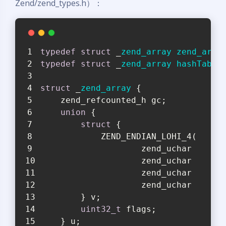
Zend/zend_types.h）：
typedef
struct
 _
zend_array
zend_arra
typedef
struct
 _
zend_array
hashTable
struct
 _
zend_array
 {
    zend_refcounted_h gc;
union
 {
struct
 {
            ZEND_ENDIAN_LOHI_4(
                    zend_uchar    fl
                    zend_uchar    nA
                    zend_uchar    nI
                    zend_uchar    re
        } v;
uint32_t
 flags;
    } u;