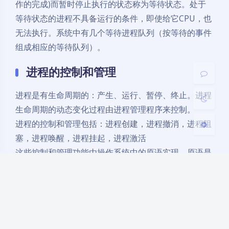
作的完成)而暂时停止执行的状态称为等待状态。处于
暗黑模式
等待状态的进程不具备运行的条件，即使给它CPU，也
无法执行。系统中有几个等待进程队列（按等待的事件
开启
关闭
组成相应的等待队列）。
Sans Serif
Serif
进程的控制和管理
浅阴影
深阴影
进程是有生命周期的：产生、运行、暂停、终止。进程
关闭
日落
暗化
灰度
生命周期的动态变化过程由进程管理程序来控制。
进程的控制和管理包括：进程创建，进程撤消，进程阻
塞，进程唤醒，进程挂起，进程激活
这些控制和管理功能由操作系统中的原语实现。原语是
在核心态执行、完成系统特定功能的不可分割的过程。
原语的特点是执行过程中不允许被中断，是一个不可分
割的基本单位，原语的执行是顺序的而不可能是并发
的。