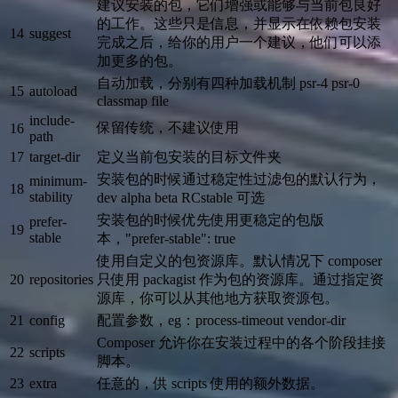
建议安装的包，它们增强或能够与当前包良好
的工作。这些只是信息，并显示在依赖包安装
14
suggest
完成之后，给你的用户一个建议，他们可以添
加更多的包。
自动加载，分别有四种加载机制 psr-4 psr-0
15
autoload
classmap file
include-
保留传统，不建议使用
16
path
17
target-dir
定义当前包安装的目标文件夹
安装包的时候通过稳定性过滤包的默认行为，
minimum-
18
stability
dev alpha beta RCstable 可选
安装包的时候优先使用更稳定的包版
prefer-
19
stable
本，"prefer-stable": true
使用自定义的包资源库。默认情况下 composer
20
repositories
只使用 packagist 作为包的资源库。通过指定资
源库，你可以从其他地方获取资源包。
21
config
配置参数，eg：process-timeout vendor-dir
Composer 允许你在安装过程中的各个阶段挂接
22
scripts
脚本。
23
extra
任意的，供 scripts 使用的额外数据。