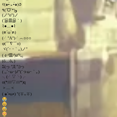
୧(๑•̀⌄•́๑)૭
٩(ˊᗜˋ*)و
(ノ°ο°)ノ
(´இ皿இ｀)
⌇●﹏●⌇
(ฅ´ω`ฅ)
(╯°A°)╯︵○○○
φ(￣∇￣o)
ヾ(´･ ･｀｡)ノ"
( ง ᵒ̌皿ᵒ̌)ง⁼³₌₃
(ó﹏ò｡)
Σ(っ °Д °;)っ
( ,,´･ω･)ﾉ"(´っω･｀｡)
╮(╯▽╰)╭
o(*////▽////*)q
＞﹏＜
( ๑´•ω•) "(ㆆᴗㆆ)