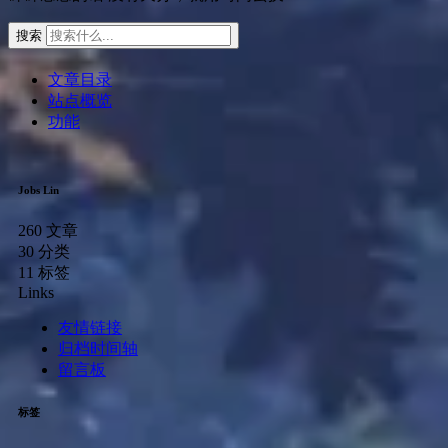
搜索
文章目录
站点概览
功能
Jobs Lin
260
文章
30
分类
11
标签
Links
友情链接
归档时间轴
留言板
标签