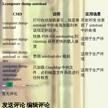
3.composer dump-autoload
CMD
说明
应用场景
打印自动加载索引，就是将
开发环境 你更
composer dump-
autoload 中的各项加载到本
新了 autoload
autoload
该指定的目录。
中的各项
转换 PSR-0/4 autoloading 到
适用于生产环
composer dump-
classmap 获得更快的载入速
autoload -o
境
度
composer dump-
适用于生产环
禁用 autoload-dev 规则
autoload -o --no-
境
dev
composer dump-
只加载 ClassMap 中的文
适用于生产环
autoload --
件，必到磁盘文件系统进行
classmap-
境
任何检查
authoritative
豆
暂无评论
发送评论
编辑评论