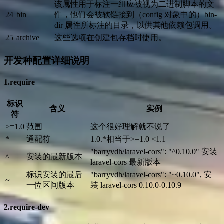
该属性用于标注一组应被视为二进制脚本的文
24
bin
件，他们会被软链接到（config 对象中的）bin-
dir 属性所标注的目录，以供其他依赖包调用。
25
archive
这些选项在创建包存档时使用。
开发种配置详细说明
1.require
标识
含义
实例
符
>=1.0
范围
这个很好理解就不说了
*
通配符
1.0.*相当于>=1.0 <1.1
"barryvdh/laravel-cors": "^0.10.0" 安装
安装的最新版本
^
laravel-cors 最新版本
标识安装的最后
"barryvdh/laravel-cors": "~0.10.0", 安
~
一位区间版本
装 laravel-cors 0.10.0-0.10.9
2.require-dev