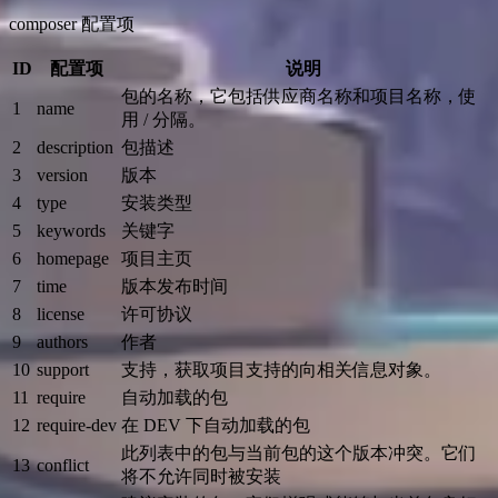
composer 配置项
ID
配置项
说明
包的名称，它包括供应商名称和项目名称，使
1
name
用 / 分隔。
2
description
包描述
3
version
版本
4
type
安装类型
5
keywords
关键字
6
homepage
项目主页
7
time
版本发布时间
8
license
许可协议
9
authors
作者
10
support
支持，获取项目支持的向相关信息对象。
11
require
自动加载的包
12
require-dev
在 DEV 下自动加载的包
此列表中的包与当前包的这个版本冲突。它们
13
conflict
将不允许同时被安装