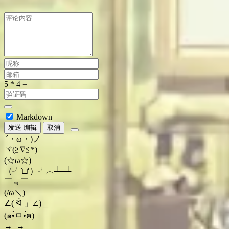
Markdown
发送
编辑
取消
|´・ω・)ノ
ヾ(≧∇≦*)ゝ
(☆ω☆)
（╯‵□′）╯︵┴─┴
￣﹃￣
(/ω＼)
∠( ᐛ 」∠)＿
(๑•̀ㅁ•́ฅ)
→_→