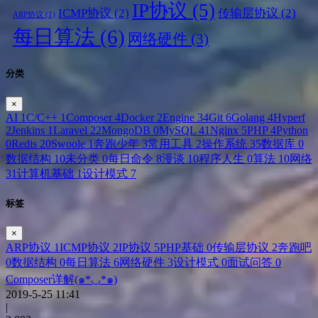
IP协议
(5)
ICMP协议
(2)
传输层协议
(2)
ARP协议
(1)
每日算法
(6)
网络硬件
(3)
分类
×
AI
1
C/C++
1
Composer
4
Docker
2
Engine
34
Git
6
Golang
4
Hyperf
2
Jenkins
1
Laravel
22
MongoDB
0
MySQL
41
Nginx
5
PHP
4
Python
0
Redis
20
Swoole
1
奔跑少年
3
常用工具
2
操作系统
35
数据库
0
数据结构
10
未分类
0
每日命令
8
漫谈
10
程序人生
0
算法
10
网络
31
计算机基础
1
设计模式
7
标签
×
ARP协议
1
ICMP协议
2
IP协议
5
PHP基础
0
传输层协议
2
奔跑吧
0
数据结构
0
每日算法
6
网络硬件
3
设计模式
0
面试问答
0
Composer详解(๑*◡*๑)
2019-5-25 11:41
|