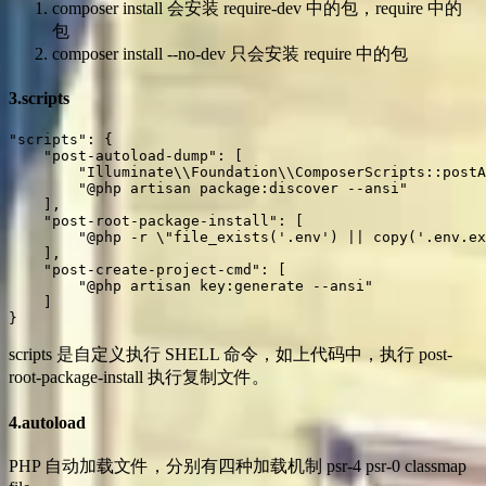
composer install 会安装 require-dev 中的包，require 中的
包
composer install --no-dev 只会安装 require 中的包
3.scripts
"scripts": {

    "post-autoload-dump": [

        "Illuminate\\Foundation\\ComposerScripts::postA
        "@php artisan package:discover --ansi"

    ],

    "post-root-package-install": [

        "@php -r \"file_exists('.env') || copy('.env.ex
    ],

    "post-create-project-cmd": [

        "@php artisan key:generate --ansi"

    ]

}
scripts 是自定义执行 SHELL 命令，如上代码中，执行 post-
root-package-install 执行复制文件。
4.autoload
PHP 自动加载文件，分别有四种加载机制 psr-4 psr-0 classmap