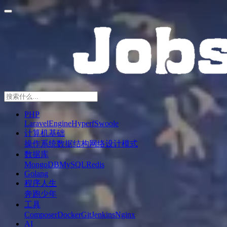
PHP
Laravel
Engine
Hyperf
Swoole
计算机基础
操作系统
数据结构
网络
设计模式
数据库
MongoDB
MySQL
Redis
Golang
程序人生
奔跑少年
工具
Composer
Docker
Git
Jenkins
Nginx
AI