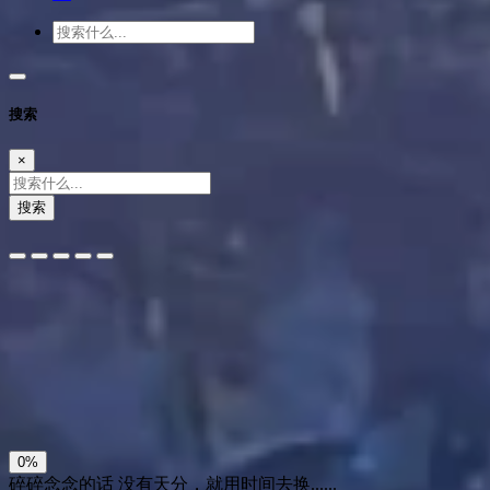
搜索
×
搜索
夜间模式
暗黑模式
Sans Serif
Serif
浅阴影
深阴影
关闭
日落
暗化
灰度
0%
碎碎念念的话
没有天分，就用时间去换......