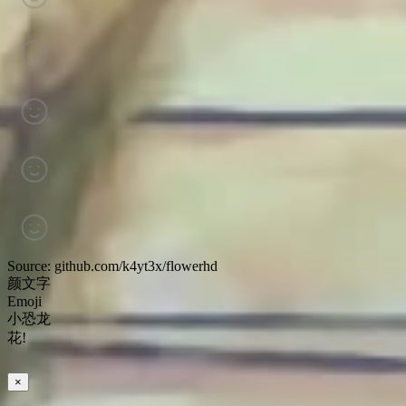
Source: github.com/k4yt3x/flowerhd
颜文字
Emoji
小恐龙
花!
×