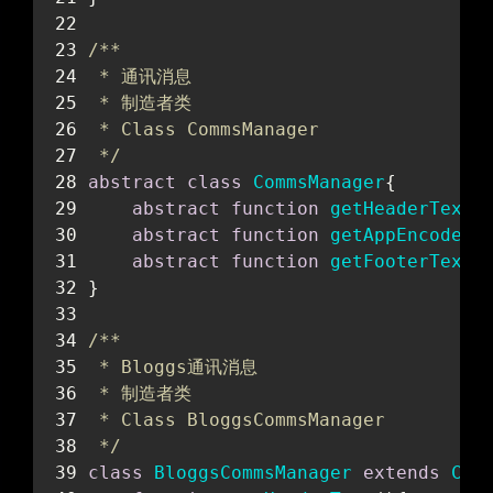
/**
 * 通讯消息
 * 制造者类
 * Class CommsManager
 */
abstract
class
CommsManager
{
abstract
function
getHeaderText
(
abstract
function
getAppEncoder
(
abstract
function
getFooterText
(
}
/**
 * Bloggs通讯消息
 * 制造者类
 * Class BloggsCommsManager
 */
class
BloggsCommsManager
extends
Com