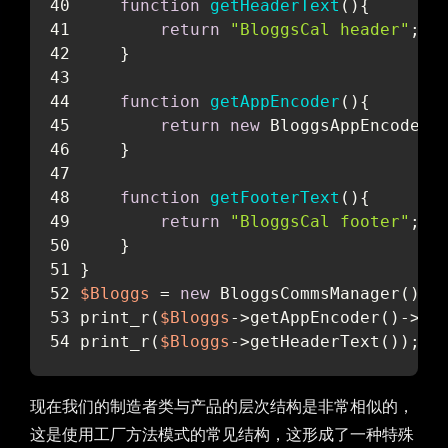
function
getHeaderText
(
)
{
return
"BloggsCal header"
;
    }
function
getAppEncoder
(
)
{
return
new
 BloggsAppEncoder(
    }
function
getFooterText
(
)
{
return
"BloggsCal footer"
;
    }
}
$Bloggs
 = 
new
 BloggsCommsManager();
print_r(
$Bloggs
->getAppEncoder()->en
print_r(
$Bloggs
->getHeaderText());
现在我们的制造者类与产品的层次结构是非常相似的，
这是使用工厂方法模式的常见结构，这形成了一种特殊