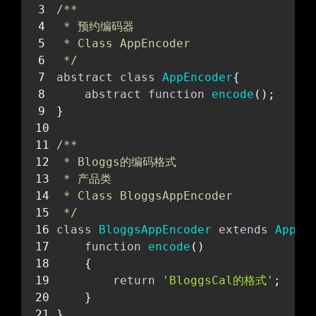
/**
 * 预约编码器
 * Class AppEncoder
 */
abstract
class
AppEncoder
{
abstract
function
encode
(
)
;
}
/**
 * Bloggs的编码格式
 * 产品类
 * Class BloggsAppEncoder
 */
class
BloggsAppEncoder
extends
AppEn
function
encode
(
)
    {
return
'BloggsCal的格式'
;
    }
}