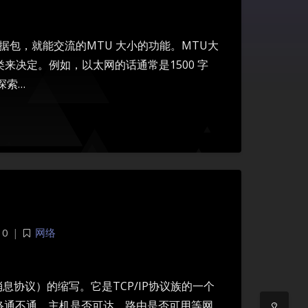
数据包，就能交流的MTU 大小的功能。MTU大
决定。例如，以太网的话通常是1500 字
探索…
暗黑模式
开启
关闭
Sans Serif
Serif
0
|
网络
浅阴影
深阴影
关闭
日落
暗化
灰度
ernet控制消息协议）的缩写。它是TCP/IP协议族的一个
络通不通、主机是否可达、路由是否可用等网