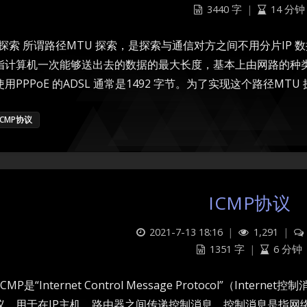
3440 字
|
14 分钟
U探索 所谓路径MTU 探索，是探索与通信对方之间不用分片IP 
指计算机一次能够送出去的数据的最大长度，基本上由网路的种类来
用PPPoE 的ADSL 通常是1492 字节。为了实现这个路径MTU 
ICMP协议
ICMP协议
2021-7-13 18:16
|
1,291
|
1351 字
|
6 分钟
ICMP是“Internet Control Message Protocol”（Int
议，用于在IP主机、路由器之间传递控制消息。控制消息是指网